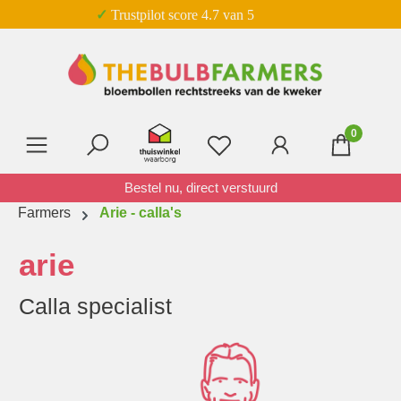
✓ Trustpilot score 4.7 van 5
Ga naar de hoofdinhoud
0
Je hebt 0 items op je verl
Bestel nu, direct verstuurd
Farmers
Arie - calla's
arie
Calla specialist