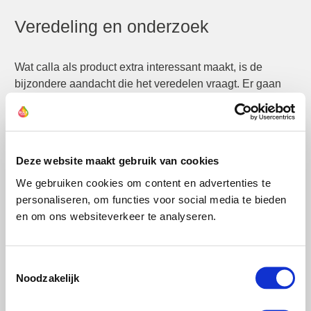
Veredeling en onderzoek
Wat calla als product extra interessant maakt, is de
bijzondere aandacht die het veredelen vraagt. Er gaan
jaren overheen voordat een nieuw ras de markt op mag.
We kunnen de markt alleen voorzien van sterke en
duurzame rassen als we testen. De kwaliteit van de
rassen verbeteren we constant zodat afnemers een
Deze website maakt gebruik van cookies
topproduct kunnen blijven telen. Onder sterke rassen
We gebruiken cookies om content en advertenties te
verstaan we rassen die zuiver van kleur zijn,
personaliseren, om functies voor social media te bieden
voorspelbaar in de groei en bloei, stevig, rijkbloeiend en
en om ons websiteverkeer te analyseren.
jaarrond te telen. Vanzelfsprekend richten we ons op
rassen die ongevoelig zijn voor ziekten en plagen zodat
zo min mogelijk tot geen beschermingsmiddelen nodig
Nieuwsbrief
Toestemmingsselectie
zijn.
Noodzakelijk
10%
Schrijf je in en krijg direct
korting
.
Jaarrond leverbaar