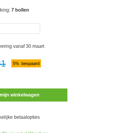
kking:
7 bollen
vering vanaf 30 maart
81
5% bespaard
eelheid: Voer de gewenste hoeveelheid in 
in mijn winkelwagen
kelijke betaalopties