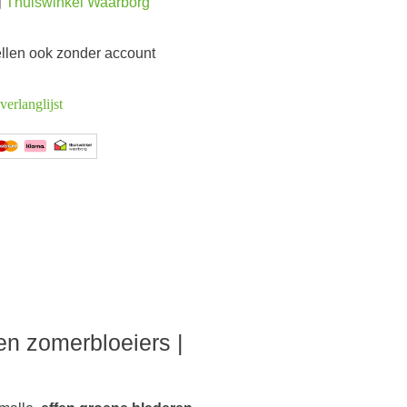
j
Thuiswinkel Waarborg
tellen ook zonder account
erlanglijst
en zomerbloeiers |