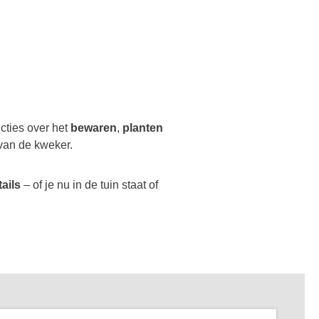
ucties over het
bewaren
,
planten
van de kweker.
tails
– of je nu in de tuin staat of