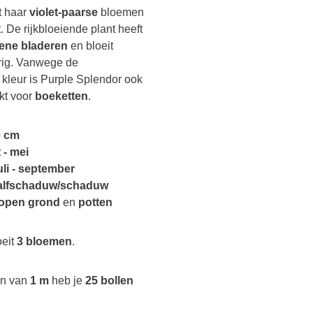
t haar
violet-paarse
bloemen
 De rijkbloeiende plant heeft
oene bladeren
en bloeit
rig. Vanwege de
kleur is Purple Splendor ook
kt voor
boeketten
.
0 cm
 - mei
uli - september
alfschaduw/schaduw
open grond
en
potten
oeit
3 bloemen
.
en van
1 m
heb je
25 bollen