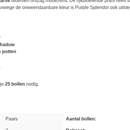
aarse
bloemen ontzag inboezemt. De rijkbloeiende plant heeft 
Vanwege de onweerstaanbare kleur is Purple Splendor ook uitst
r
chaduw
n
potten
.
je
25 bollen
nodig.
Nieuwsbrief
Paars
Aantal bollen:
P
lant hier jouw mailadres voor
10% welkomskorting
.
ntvang maandelijks een flinke dosis inspiratie en tips van onze farmer