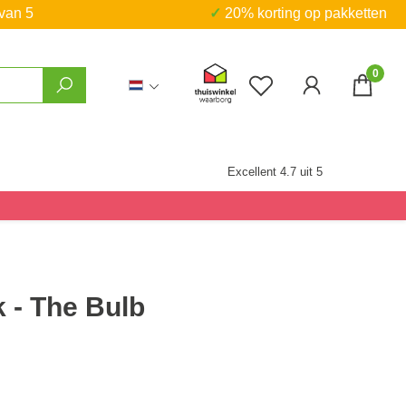
 van 5
✓ 20% korting op pakketten
0
Je hebt 0 items op j
Excellent 4.7 uit 5
n
k - The Bulb