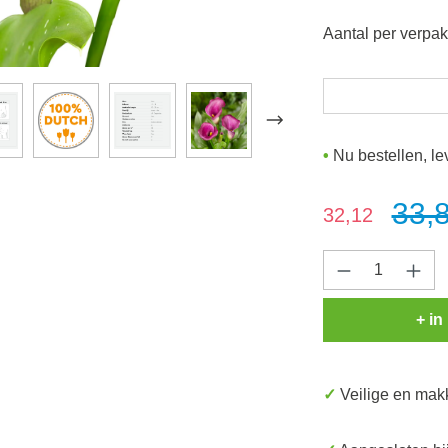
Aantal per verpa
Nu bestellen, le
33,
Verkoopprijs:
32,12
Producthoev
+ 
✓ Veilige en mak