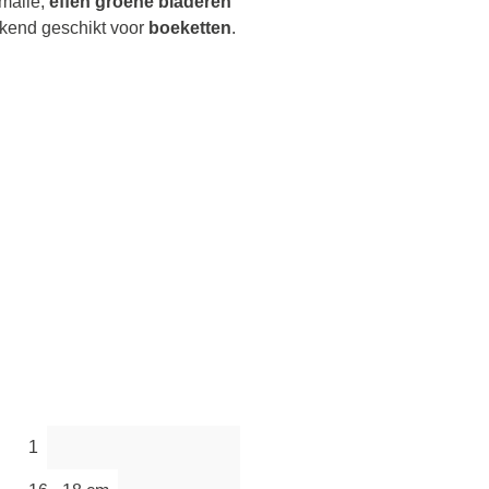
smalle,
effen groene bladeren
ekend geschikt voor
boeketten
.
1
s.