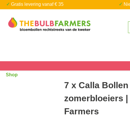
✓ Gratis levering vanaf € 35
✓ N
a naar de hoofdinhoud
Ga naar de zoekopdracht
Shop
7 x Calla Bollen
zomerbloeiers |
Farmers
Afbeeldingengalerij overslaan