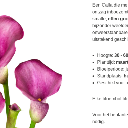
Een Calla die me
ontzag inboezemt.
smalle,
effen gr
bijzonder weelde
onweerstaanbare 
uitstekend geschi
Hoogte:
30 - 6
Planttijd:
maart
Bloeiperiode:
j
Standplaats:
h
Geschikt voor:
Elke bloembol bl
Voor het beplant
nodig.