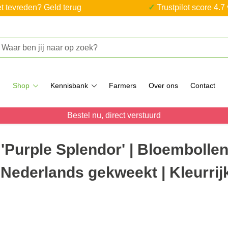
iet tevreden? Geld terug
✓ Trustpilot score 4.7
Shop
Kennisbank
Farmers
Over ons
Contact
Bestel nu, direct verstuurd
 'Purple Splendor' | Bloembolle
 Nederlands gekweekt | Kleurrij