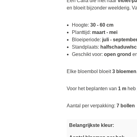
Een Calla die met haar
violet-p
en bloeit bijzonder weelderig. 
Hoogte:
30 - 60 cm
Planttijd:
maart - mei
Bloeiperiode:
juli - septembe
Standplaats:
halfschaduw/s
Geschikt voor:
open grond
e
Elke bloembol bloeit
3 bloemen
Voor het beplanten van
1 m
heb 
Aantal per verpakking:
7 bollen
Belangrijkste kleur:
O