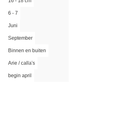
16 - 18 cm
6 - 7
Inschrijven
Juni
September
Binnen en buiten
Arie / calla's
begin april