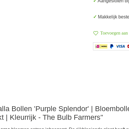
✓ Aangesloten bi
✓ Makkelijk bes
Toevoegen aan v
lla Bollen 'Purple Splendor' | Bloemboll
 | Kleurrijk - The Bulb Farmers"