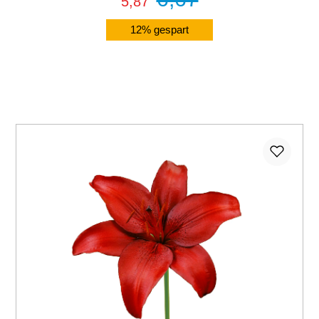
5,87
12% gespart
Details