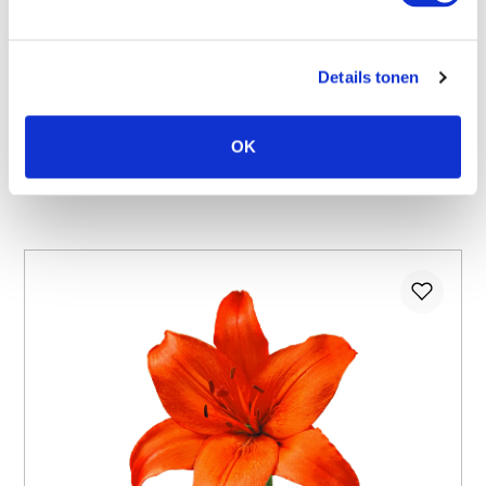
6,67
5,87
Details tonen
12% gespart
OK
Details