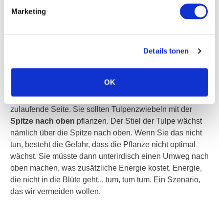
werden. Legen Sie sie daher sanft in das Loch.
Marketing
Details tonen
8. Position der Zwiebel – Tulpenzwiebeln
sollten mit der Spitze nach oben gepflanzt
werden
OK
Eine Tulpenzwiebel hat eine flache und eine spitz
zulaufende Seite. Sie sollten Tulpenzwiebeln mit der
Spitze nach oben
pflanzen. Der Stiel der Tulpe wächst
nämlich über die Spitze nach oben. Wenn Sie das nicht
tun, besteht die Gefahr, dass die Pflanze nicht optimal
wächst. Sie müsste dann unterirdisch einen Umweg nach
oben machen, was zusätzliche Energie kostet. Energie,
die nicht in die Blüte geht... tum, tum tum. Ein Szenario,
das wir vermeiden wollen.