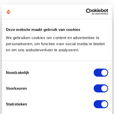
7. Pflanztiefe – Sie können
Tulpenzwiebeln in einer Tiefe pflanzen,
die etwa dem Dreifachen der Zwiebelhöhe
Deze website maakt gebruik van cookies
entspricht
We gebruiken cookies om content en advertenties te
Sie können Tulpenzwiebeln in einer Tiefe pflanzen, die
personaliseren, om functies voor social media te bieden
etwa dem Dreifachen der Höhe der Zwiebel selbst
en om ons websiteverkeer te analyseren.
entspricht. Ist die Zwiebel beispielsweise 3 cm hoch,
können Sie die Zwiebel in einer Tiefe von etwa 9 cm
Toestemmingsselectie
pflanzen.
Noodzakelijk
Voorkeuren
TIPP:
Wenn wir Tulpenzwiebeln pflanzen, sollten
Statistieken
wir besonders vorsichtig mit den Zwiebeln
umgehen. Denn sie können leicht beschädigt