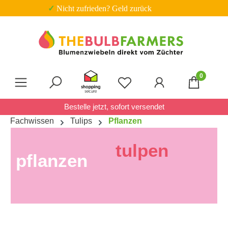
✓ Nicht zufrieden? Geld zurück
Zum Hauptinhalt springen
0
Du hast 0 Produkte auf 
Bestelle jetzt, sofort versendet
Fachwissen
Tulips
Pflanzen
tulpen
pflanzen