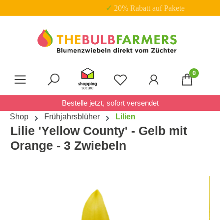
✓ 20% Rabatt auf Pakete
Zum Hauptinhalt springen
0
Du hast 0 Produkte auf 
Bestelle jetzt, sofort versendet
Shop
Frühjahrsblüher
Lilien
Lilie 'Yellow County' - Gelb mit
Orange - 3 Zwiebeln
Bildergalerie überspringen