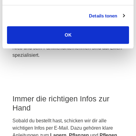
nico
Details tonen
Die wunderschönen Lilien von Nico sind neben
ihrer Spitzenqualität auch sehr beeindruckend.
OK
Nico und sein Familienunternehmen sind auf Lilien
spezialisiert.
Immer die richtigen Infos zur
Hand
Sobald du bestellt hast, schicken wir dir alle
wichtigen Infos per E-Mail. Dazu gehören klare
Anleitungen zum
Lagern
,
Pflanzen
und
Pflegen