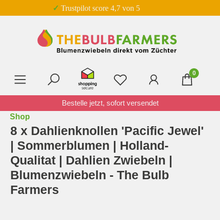
✓ Trustpilot score 4,7 von 5
Zum Hauptinhalt springen
0
Du hast 0 Produkte auf 
Bestelle jetzt, sofort versendet
Shop
8 x Dahlienknollen 'Pacific Jewel'
| Sommerblumen | Holland-
Qualitat | Dahlien Zwiebeln |
Blumenzwiebeln - The Bulb
Farmers
Bildergalerie überspringen