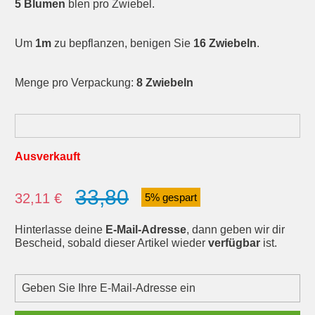
5 Blumen
blen pro Zwiebel.
Um
1m
zu bepflanzen, benigen Sie
16 Zwiebeln
.
Menge pro Verpackung:
8 Zwiebeln
Ausverkauft
33,80
Verkaufspreis:
32,11 €
5% gespart
Hinterlasse deine
E-Mail-Adresse
, dann geben wir dir
Bescheid, sobald dieser Artikel wieder
verfügbar
ist.