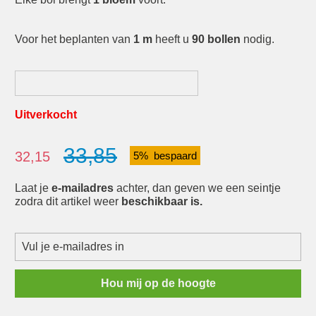
Voor het beplanten van
1 m
heeft u
90 bollen
nodig.
Uitverkocht
33,85
Verkoopprijs:
32,15
5% bespaard
Laat je
e-mailadres
achter, dan geven we een seintje
zodra dit artikel weer
beschikbaar is.
Hou mij op de hoogte