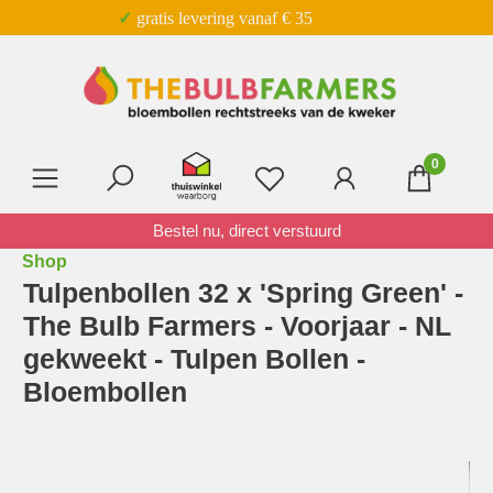
✓ gratis levering vanaf € 35
Ga naar de hoofdinhoud
0
Je hebt 0 items op je verl
Bestel nu, direct verstuurd
Shop
Tulpenbollen 32 x 'Spring Green' -
The Bulb Farmers - Voorjaar - NL
gekweekt - Tulpen Bollen -
Bloembollen
Afbeeldingengalerij overslaan