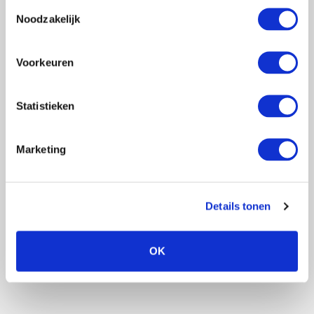
Nieuwsbrief
Toestemmingsselectie
Noodzakelijk
10%
Schrijf je in en krijg direct
korting
.
Voorkeuren
Statistieken
Ja, dat wil ik
wilco
Marketing
De unieke tulpen van
Wilco
zijn naast de
topkwaliteit erg indrukwekkend.
Details tonen
Wilco's familiebedrijf zorgt overigens niet alleen
OK
voor schitterende tulpen maar ook de krokus in het
voorjaar!