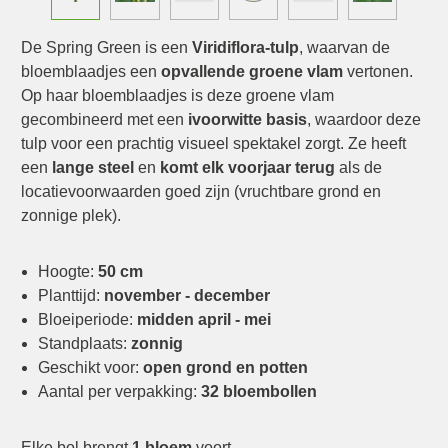
De Spring Green is een
Viridiflora-tulp
, waarvan de
bloemblaadjes een
opvallende groene vlam
vertonen.
Op haar bloemblaadjes is deze groene vlam
gecombineerd met een
ivoorwitte basis
, waardoor deze
tulp voor een prachtig visueel spektakel zorgt. Ze heeft
een
lange steel
en
komt elk voorjaar terug
als de
locatievoorwaarden goed zijn (vruchtbare grond en
zonnige plek).
Hoogte:
50 cm
Planttijd:
november - december
Bloeiperiode:
midden april - mei
Standplaats:
zonnig
Geschikt voor:
open grond en potten
Aantal per verpakking:
32 bloembollen
Elke bol brengt
1 bloem
voort.