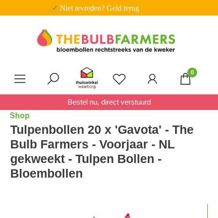
✓ Niet tevreden? Geld terug
Ga naar de hoofdinhoud
0
Je hebt 0 items op je verl
Bestel nu, direct verstuurd
Shop
Tulpenbollen 20 x 'Gavota' - The
Bulb Farmers - Voorjaar - NL
gekweekt - Tulpen Bollen -
Bloembollen
Afbeeldingengalerij overslaan