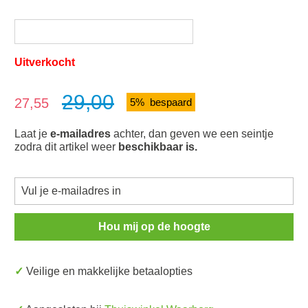
Uitverkocht
29,00
Verkoopprijs:
27,55
5% bespaard
Laat je
e-mailadres
achter, dan geven we een seintje
zodra dit artikel weer
beschikbaar is.
Hou mij op de hoogte
✓ Veilige en makkelijke betaalopties