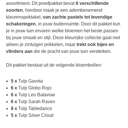
assortiment. Dit proefpakket bevat
6 verschillende
soorten
, hierdoor maak je een adembenemend
kleurenspektakel,
van zachte pastels tot levendige
schakeringen
, in jouw buitenruimte. Door dit pakket kun
je in jouw tuin ervaren welke bloemen het beste passen
bij jouw smaak en stijl. Deze kleurrijke collectie gaat niet
alleen je zintuigen prikkelen, maar
trekt ook bijen en
vlinders aan
die de pracht van jouw tuin versterken.
Dit pakket bestaat uit de volgende bloembollen:
5 x
Tulp Gavota
6 x
Tulp Globo Rojo
6 x
Tulp Leo Bataviae
6 x
Tulp Sarah Raven
8 x
Tulp Tabledance
5 x
Tulp Silver Cloud