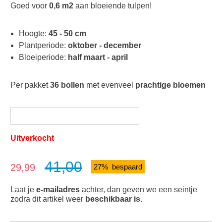
Goed voor
0,6 m2
aan bloeiende tulpen!
Hoogte:
45 - 50 cm
Plantperiode:
oktober - december
Bloeiperiode:
half maart - april
Per pakket
36 bollen
met evenveel
prachtige bloemen
Uitverkocht
41,00
Verkoopprijs:
29,99
27% bespaard
Laat je
e-mailadres
achter, dan geven we een seintje
zodra dit artikel weer
beschikbaar is.