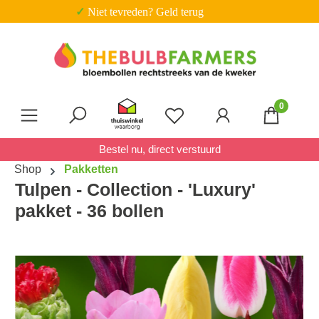
✓ Niet tevreden? Geld terug
Ga naar de hoofdinhoud
0
Je hebt 0 items op je verl
Bestel nu, direct verstuurd
Shop
Pakketten
Tulpen - Collection - 'Luxury'
pakket - 36 bollen
Afbeeldingengalerij overslaan