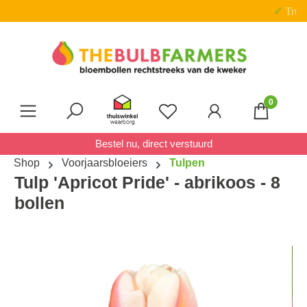
✓ Trustpilot score 4.7 van 5
Ga naar de hoofdinhoud
0
Je hebt 0 items op je verl
Bestel nu, direct verstuurd
Shop
Voorjaarsbloeiers
Tulpen
Tulp 'Apricot Pride' - abrikoos - 8
bollen
Afbeeldingengalerij overslaan