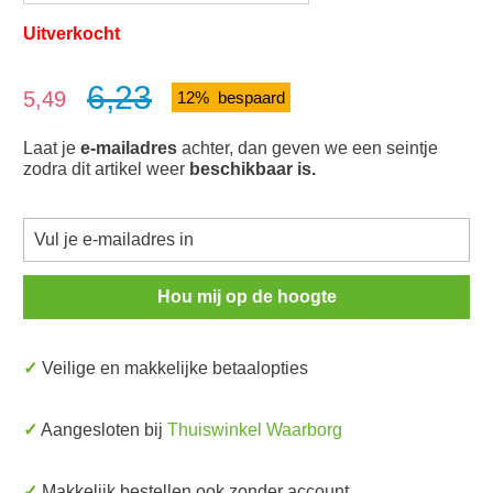
Uitverkocht
6,23
Verkoopprijs:
5,49
12% bespaard
Laat je
e-mailadres
achter, dan geven we een seintje
zodra dit artikel weer
beschikbaar is.
Hou mij op de hoogte
✓ Veilige en makkelijke betaalopties
✓ Aangesloten bij
Thuiswinkel Waarborg
✓ Makkelijk bestellen ook zonder account