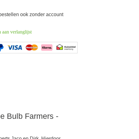
 bestellen ook zonder account
aan verlanglijst
he Bulb Farmers -
perts Jaco en Dirk. Hierdoor