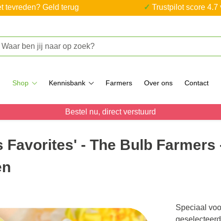
iet tevreden? Geld terug
✓ Trustpilot score 4.7
Shop
Kennisbank
Farmers
Over ons
Contact
Bestel nu, direct verstuurd
 Favorites' - The Bulb Farmers 
en
Speciaal voo
geselecteerd