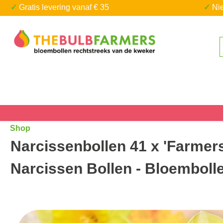
✓ Gratis levering vanaf € 35
✓ N
a naar de hoofdinhoud
Ga naar de zoekopdracht
Shop
Narcissenbollen 41 x 'Farmers
Narcissen Bollen - Bloemboll
Afbeeldingengalerij overslaan