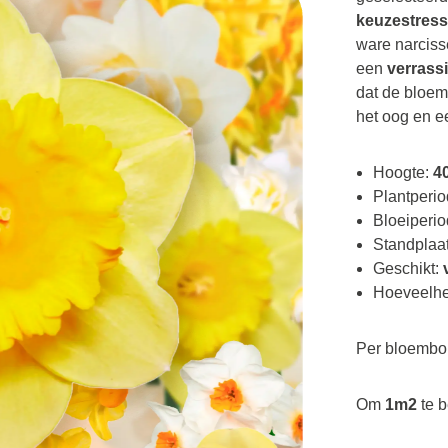
keuzestres
ware narciss
een
verrass
dat de bloem
het oog en 
Hoogte:
4
Plantperi
Bloeiperi
Standplaa
Geschikt:
v
Hoeveelhe
Per bloembol
Om
1m2
te b