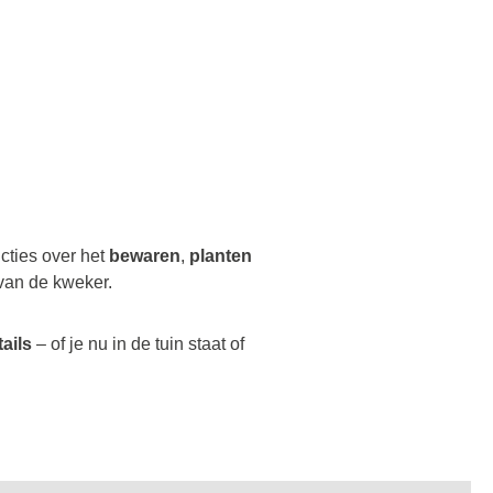
ucties over het
bewaren
,
planten
van de kweker.
tails
– of je nu in de tuin staat of