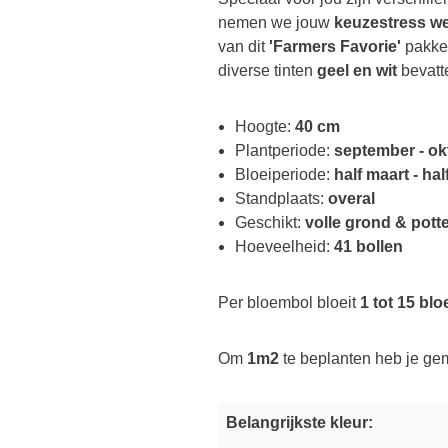
nemen we jouw
keuzestress w
van dit
'Farmers Favorie'
pakke
diverse tinten
geel en wit
bevatte
Hoogte:
40 cm
Plantperiode:
september - ok
Bloeiperiode:
half maart - half
Standplaats:
overal
Geschikt:
volle grond & pott
Hoeveelheid:
41 bollen
Per bloembol bloeit
1 tot 15 bl
Om
1m2
te beplanten heb je g
Belangrijkste kleur:
O