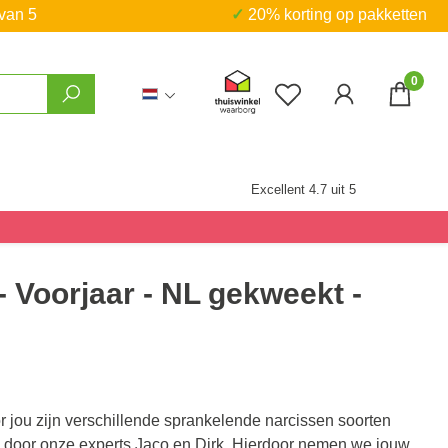
 van 5
✓ 20% korting op pakketten
0
Je hebt 0 items op j
Excellent 4.7 uit 5
- Voorjaar - NL gekweekt -
r jou zijn verschillende sprankelende narcissen soorten
 door onze experts Jaco en Dirk. Hierdoor nemen we jouw