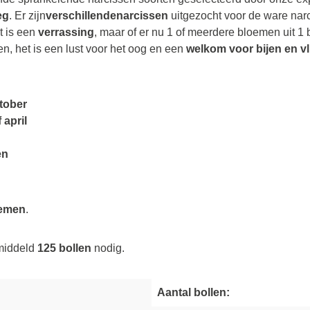
eg
. Er zijn
verschillende
narcissen
uitgezocht voor de ware nar
t is een
verrassing
, maar of er nu 1 of meerdere bloemen uit 1
n, het is een lust voor het oog en een
welkom voor bijen en v
tober
 april
en
oemen
.
emiddeld
125 bollen
nodig.
Nieuwsbrief
Aantal bollen:
P
lant hier jouw mailadres voor
10% welkomskorting
.
ntvang maandelijks een flinke dosis inspiratie en tips van onze farmer