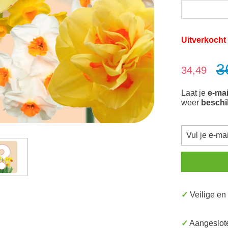
Uitverkocht
3
Verkoopprijs:
34,49
Laat je
e-mai
weer
beschi
✓ Veilige e
✓ Aangeslot