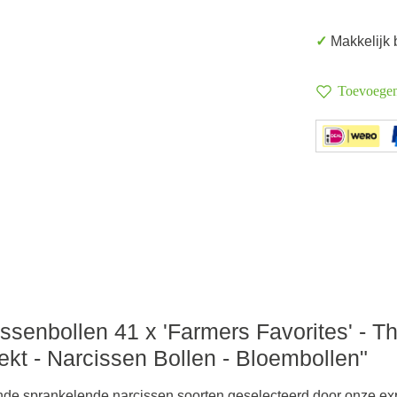
✓ Makkelijk
Toevoegen 
ssenbollen 41 x 'Farmers Favorites' - T
ekt - Narcissen Bollen - Bloembollen"
lende sprankelende narcissen soorten geselecteerd door onze ex