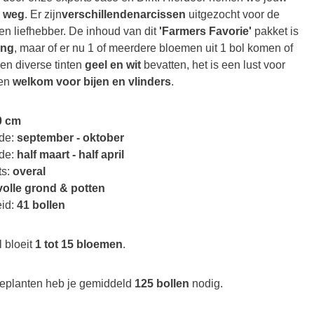
s weg
. Er zijn
verschillende
narcissen
uitgezocht voor de
en liefhebber. De inhoud van dit
'Farmers Favorie'
pakket is
ing
, maar of er nu 1 of meerdere bloemen uit 1 bol komen of
en diverse tinten
geel en wit
bevatten, het is een lust voor
een
welkom voor bijen en vlinders
.
0 cm
ode:
september - oktober
ode:
half maart - half april
ts:
overal
olle grond & potten
id:
41 bollen
 bloeit
1 tot 15 bloemen
.
eplanten heb je gemiddeld
125 bollen
nodig.