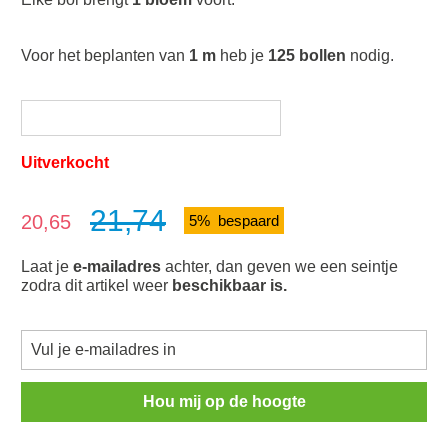
Voor het beplanten van
1 m
heb je
125 bollen
nodig.
Uitverkocht
21,74
Verkoopprijs:
20,65
5% bespaard
Laat je
e-mailadres
achter, dan geven we een seintje
zodra dit artikel weer
beschikbaar is.
Hou mij op de hoogte