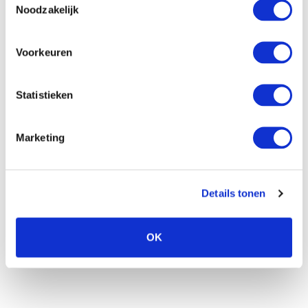
Noodzakelijk
Voorkeuren
Statistieken
jaco en dirk
Marketing
De broers
Jaco en Dirk
zetten als derde generatie
grote stappen in de wereld van narcissen.
Details tonen
Zo zorgen ervoor dat mensen wereldwijd kunnen
genieten van de prachtige soorten narcissen die ze
OK
telen en veredelen.