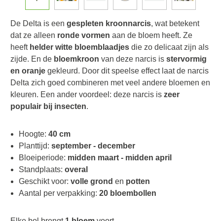
De Delta is een
gespleten kroonnarcis
, wat betekent
dat ze alleen
ronde vormen
aan de bloem heeft. Ze
heeft
helder witte bloemblaadjes
die zo delicaat zijn als
zijde. En de
bloemkroon
van deze narcis is
stervormig
en oranje
gekleurd. Door dit speelse effect laat de narcis
Delta zich goed combineren met veel andere bloemen en
kleuren. Een ander voordeel: deze narcis is
zeer
populair bij insecten
.
Hoogte:
40 cm
Planttijd:
september - december
Bloeiperiode:
midden maart - midden april
Standplaats:
overal
Geschikt voor:
volle grond
en
potten
Aantal per verpakking:
20 bloembollen
Elke bol brengt
1 bloem
voort.