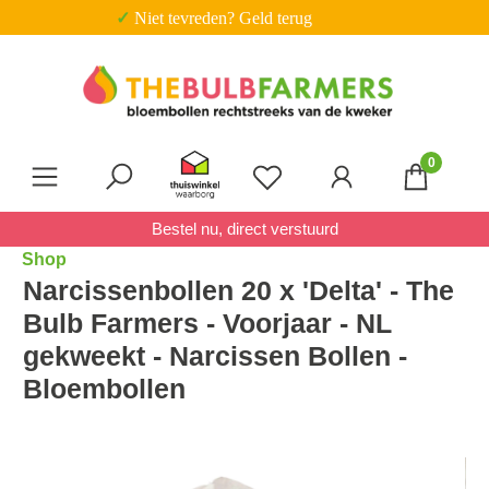
✓ Trustpilot score 4.7 van 5
Ga naar de hoofdinhoud
0
Je hebt 0 items op je verl
Bestel nu, direct verstuurd
Shop
Narcissenbollen 20 x 'Delta' - The
Bulb Farmers - Voorjaar - NL
gekweekt - Narcissen Bollen -
Bloembollen
Afbeeldingengalerij overslaan