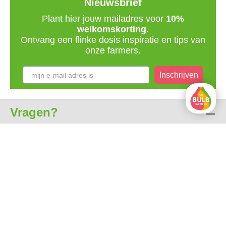
Nieuwsbrief
Plant hier jouw mailadres voor
10%
welkomskorting
.
Ontvang een flinke dosis inspiratie en tips van
onze farmers.
Inschrijven
Vragen?
Klantenservice
Over ons
Alle prijzen zijn incl. btw
gratis levering vanaf € 35