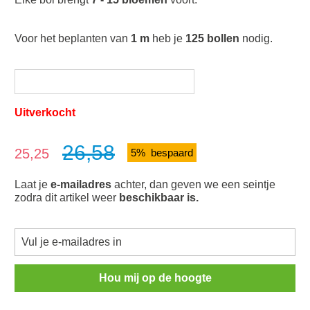
Voor het beplanten van
1 m
heb je
125 bollen
nodig.
Uitverkocht
26,58
Verkoopprijs:
25,25
5% bespaard
Laat je
e-mailadres
achter, dan geven we een seintje
zodra dit artikel weer
beschikbaar is.
Hou mij op de hoogte