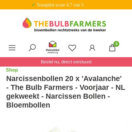
✓ Trustpilot score 4.7 van 5
Ga naar de hoofdinhoud
0
Je hebt 0 items op je verl
Bestel nu, direct verstuurd
Shop
Narcissenbollen 20 x 'Avalanche'
- The Bulb Farmers - Voorjaar - NL
gekweekt - Narcissen Bollen -
Bloembollen
Afbeeldingengalerij overslaan