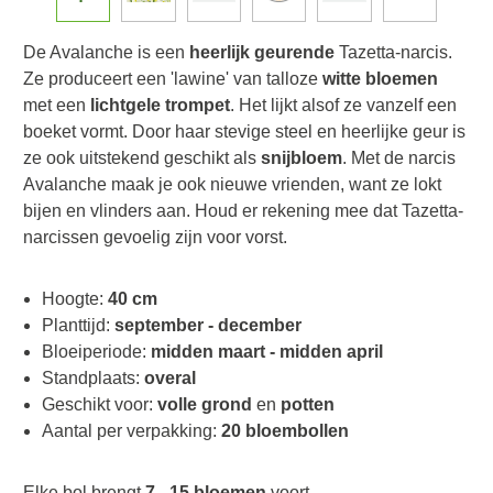
De Avalanche is een
heerlijk geurende
Tazetta-narcis.
Ze produceert een 'lawine' van talloze
witte bloemen
met een
lichtgele trompet
. Het lijkt alsof ze vanzelf een
boeket vormt. Door haar stevige steel en heerlijke geur is
ze ook uitstekend geschikt als
snijbloem
. Met de narcis
Avalanche maak je ook nieuwe vrienden, want ze lokt
bijen en vlinders aan. Houd er rekening mee dat Tazetta-
narcissen gevoelig zijn voor vorst.
Hoogte:
40 cm
Planttijd:
september - december
Bloeiperiode:
midden maart - midden april
Standplaats:
overal
Geschikt voor:
volle grond
en
potten
Aantal per verpakking:
20 bloembollen
Elke bol brengt
7 - 15 bloemen
voort.