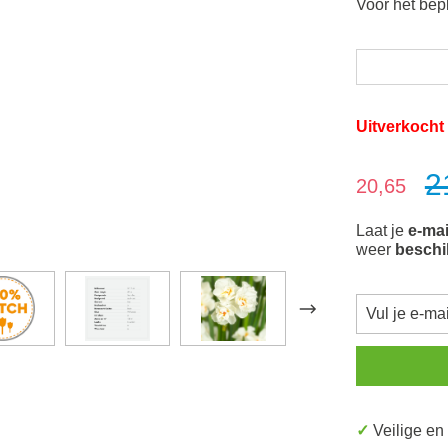
Voor het bep
Uitverkocht
2
Verkoopprijs:
20,65
Laat je
e-mai
weer
beschi
✓ Veilige e