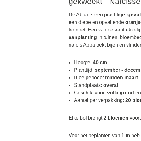
gekweekt - Narcisse
De Abba is een prachtige,
gevul
een diepe en opvallende
oranje
trompet. Een van de aantrekkeli
aanplanting
in tuinen, bloembed
narcis Abba trekt bijen en vlinde
Hoogte:
40 cm
Planttijd:
september - decem
Bloeiperiode:
midden maart -
Standplaats:
overal
Geschikt voor:
volle grond
e
Aantal per verpakking:
20 blo
Elke bol brengt
2 bloemen
voort
Voor het beplanten van
1 m
heb 