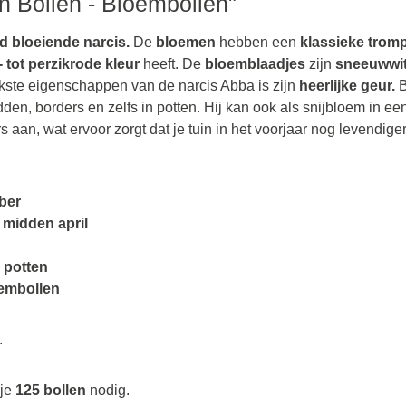
n Bollen - Bloembollen"
d bloeiende narcis.
De
bloemen
hebben een
klassieke trom
- tot perzikrode kleur
heeft. De
bloemblaadjes
zijn
sneeuwwi
jkste eigenschappen van de narcis Abba is zijn
heerlijke geur.
B
den, borders en zelfs in potten. Hij kan ook als snijbloem in e
rs aan, wat ervoor zorgt dat je tuin in het voorjaar nog levendige
ber
 midden april
n
potten
embollen
.
je
125 bollen
nodig.