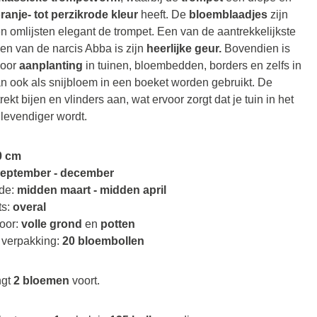
ranje- tot perzikrode kleur
heeft. De
bloemblaadjes
zijn
n omlijsten elegant de trompet. Een van de aantrekkelijkste
n van de narcis Abba is zijn
heerlijke geur.
Bovendien is
voor
aanplanting
in tuinen, bloembedden, borders en zelfs in
kan ook als snijbloem in een boeket worden gebruikt. De
rekt bijen en vlinders aan, wat ervoor zorgt dat je tuin in het
 levendiger wordt.
0 cm
eptember - december
de:
midden maart - midden april
s:
overal
oor:
volle grond
en
potten
 verpakking:
20 bloembollen
ngt
2 bloemen
voort.