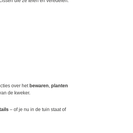
cissen die ze telen en veredelen.
ucties over het
bewaren
,
planten
van de kweker.
tails
– of je nu in de tuin staat of