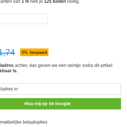
lanten van
1 m
heb je
125 bollen
nodig.
1,74
5% bespaard
ladres
achter, dan geven we een seintje zodra dit artikel
kbaar is.
Hou mij op de hoogte
n makkelijke betaalopties