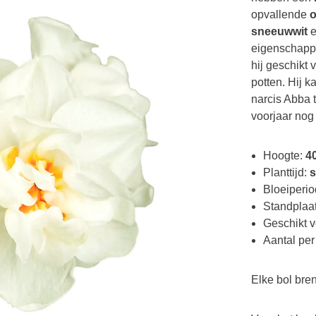
opvallende
o
sneeuwwit
e
eigenschappe
hij geschikt 
potten. Hij 
narcis Abba t
voorjaar nog
Hoogte:
4
Planttijd:
s
Bloeiperio
Standplaat
Geschikt v
Aantal per
Elke bol bre