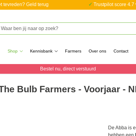
iet tevreden? Geld terug
✓ Trustpilot score 4.7
Shop
Kennisbank
Farmers
Over ons
Contact
Bestel nu, direct verstuurd
 The Bulb Farmers - Voorjaar - 
De Abba is e
hebben een