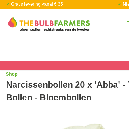
✓ Gratis levering vanaf € 35
✓ N
a naar de hoofdinhoud
Ga naar de zoekopdracht
Shop
Narcissenbollen 20 x 'Abba' -
Bollen - Bloembollen
Afbeeldingengalerij overslaan