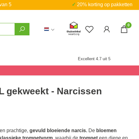
 van 5
✓ 20% korting op pakketten
0
Je hebt 0 items op j
Excellent 4.7 uit 5
NL gekweekt - Narcissen
en prachtige,
gevuld bloeiende narcis.
De
bloemen
klassieke trompetvorm
, waarbij de
trompet
een diepe en