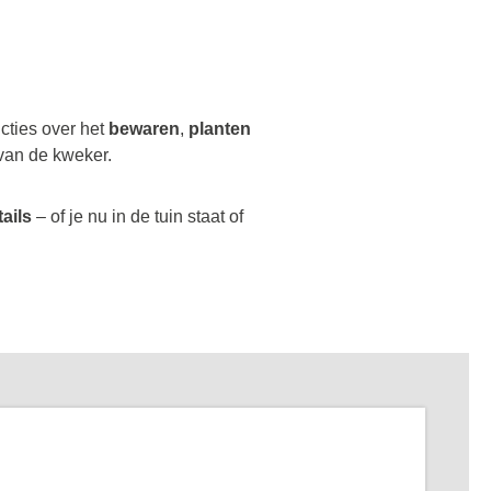
ucties over het
bewaren
,
planten
van de kweker.
tails
– of je nu in de tuin staat of