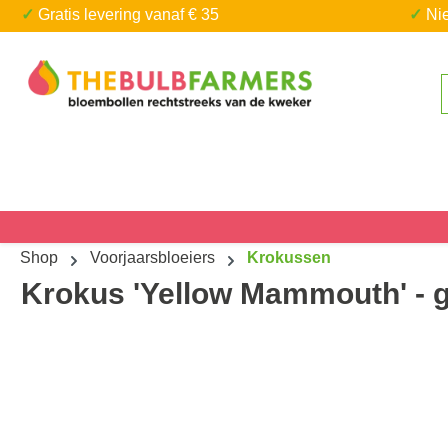
✓ Gratis levering vanaf € 35
✓ N
a naar de hoofdinhoud
Ga naar de zoekopdracht
Shop
Voorjaarsbloeiers
Krokussen
Krokus 'Yellow Mammouth' - ge
Afbeeldingengalerij overslaan