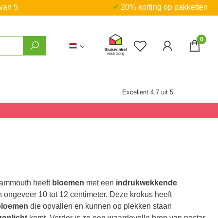
 van 5
✓ 20% korting op pakketten
0
Je hebt 0 items op j
Excellent 4.7 uit 5
ammouth heeft
bloemen
met een
indrukwekkende
 ongeveer 10 tot 12 centimeter. Deze krokus heeft
 bloemen
die opvallen en kunnen op plekken staan
zonlicht
komt. Verder is ze een waardevolle bron van nectar