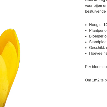
voor
bijen e
bestuivende 
Hoogte:
1
Plantperi
Bloeiperi
Standplaat
Geschikt:
v
Hoeveelhe
Per bloembol
Om
1m2
te b