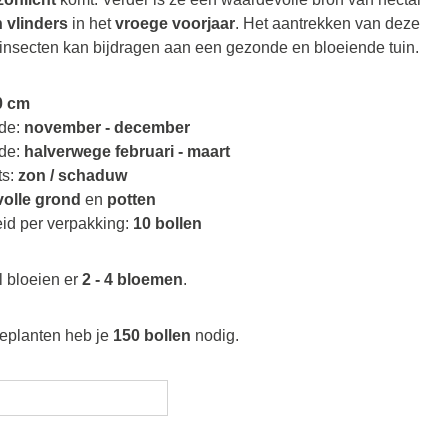
n vlinders
in het
vroege voorjaar
. Het aantrekken van deze
insecten kan bijdragen aan een gezonde en bloeiende tuin.
0 cm
ode:
november - december
ode:
halverwege februari - maart
s:
zon / schaduw
olle grond
en
potten
id per verpakking:
10 bollen
 bloeien er
2 - 4 bloemen
.
eplanten heb je
150 bollen
nodig.