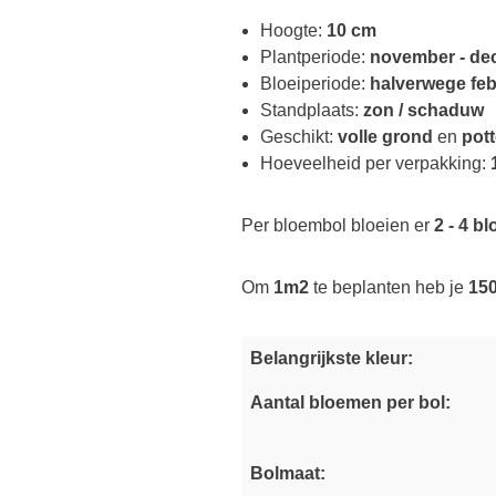
Hoogte:
10 cm
Plantperiode:
november - de
Bloeiperiode:
halverwege feb
Standplaats:
zon / schaduw
Geschikt:
volle grond
en
pot
Hoeveelheid per verpakking:
Per bloembol bloeien er
2 - 4 b
Om
1m2
te beplanten heb je
150
Belangrijkste kleur:
Aantal bloemen per bol:
Bolmaat: