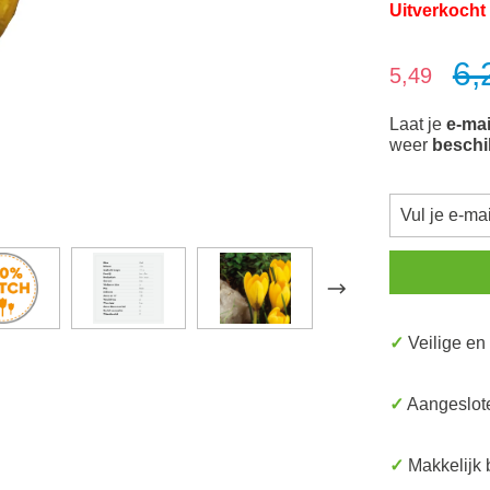
Uitverkocht
6,
Verkoopprijs:
5,49
Laat je
e-mai
weer
beschi
✓ Veilige e
✓ Aangeslot
✓ Makkelijk