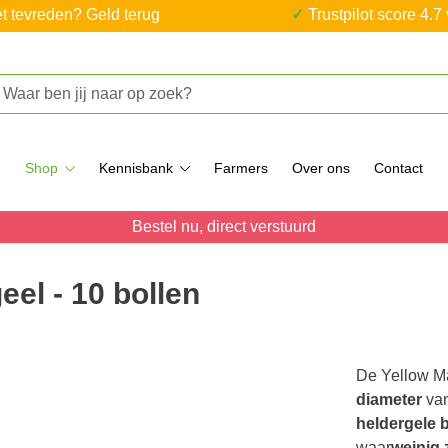
iet tevreden? Geld terug
✓ Trustpilot score 4.7
Shop
Kennisbank
Farmers
Over ons
Contact
Bestel nu, direct verstuurd
el - 10 bollen
De Yellow M
diameter
van
heldergele
waar
weinig 