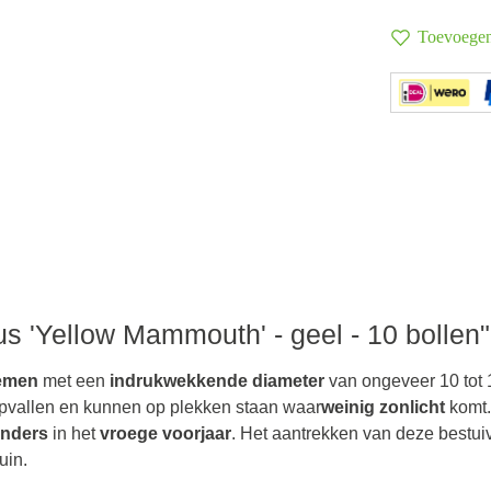
Toevoegen 
s 'Yellow Mammouth' - geel - 10 bollen"
emen
met een
indrukwekkende diameter
van ongeveer 10 tot 
opvallen en kunnen op plekken staan waar
weinig zonlicht
komt.
inders
in het
vroege voorjaar
. Het aantrekken van deze bestui
uin.