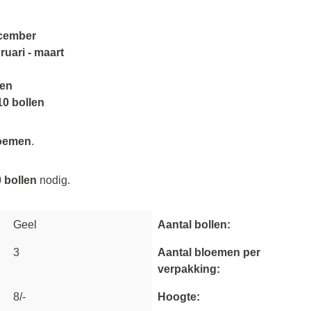
cember
ruari - maart
ten
10 bollen
loemen
.
 bollen
nodig.
Geel
Aantal bollen:
3
Aantal bloemen per
verpakking:
8/-
Hoogte: