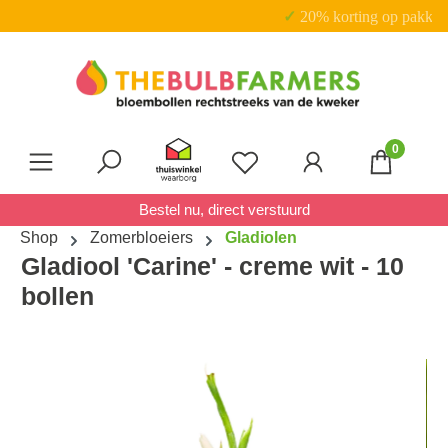
✓ 20% korting op pakketten
Ga naar de hoofdinhoud
0
Je hebt 0 items op je verl
Bestel nu, direct verstuurd
Shop
Zomerbloeiers
Gladiolen
Gladiool 'Carine' - creme wit - 10
bollen
Afbeeldingengalerij overslaan