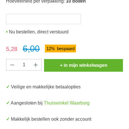
Hoeveelheid per verpakking:
10 bollen
Nu bestellen, direct verstuurd
6,00
Verkoopprijs:
5,28
12% bespaard
Producthoeveelheid: Voer de gewenste hoeve
+ in mijn winkelwagen
✓ Veilige en makkelijke betaalopties
✓ Aangesloten bij
Thuiswinkel Waarborg
✓ Makkelijk bestellen ook zonder account