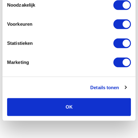
Noodzakelijk
piet
Voorkeuren
Dé specialist in de teelt van mini gladiolen. De
Statistieken
knollen van
Piet
worden met zorg bewaard en
krijgen de beste behandeling. Dit in combinatie met
zijn kennis en 40 jaar ervaring zorgt voor de
Marketing
mooiste gladiolen van topkwaliteit.
“Gladiolen zijn een kleurrijke investering voor in de
Details tonen
tuin!”
OK