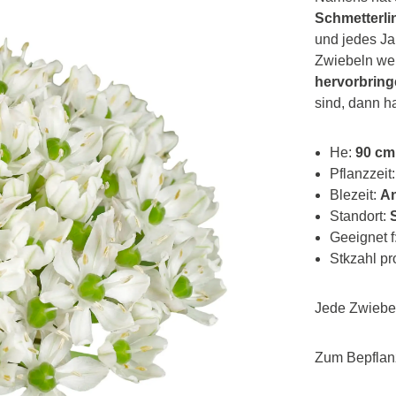
Schmetterli
und jedes Ja
Zwiebeln wer
hervorbrin
sind, dann ha
He:
90 cm
Pflanzzeit
Blezeit:
An
Standort:
Geeignet f
Stkzahl p
Jede Zwiebel
Zum Bepfla