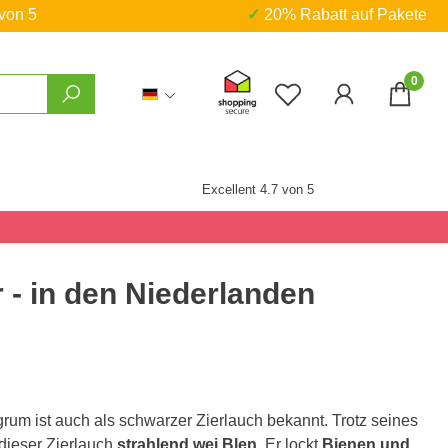
 von 5
✓ 20% Rabatt auf Pakete
0
Du hast 0 Produkte
Excellent 4.7 von 5
 - in den Niederlanden
grum ist auch als schwarzer Zierlauch bekannt. Trotz seines
dieser Zierlauch
strahlend wei Blen
. Er lockt
Bienen und