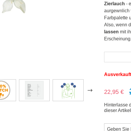
Zierlauch
- 
aurgewnlich 
Farbpalette 
Also, wenn 
lassen
mit i
Erscheinung
Ausverkauf
Verkaufsprei
22,95 €
Hinterlasse 
dieser Artike