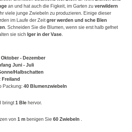
nge
an und hat auch die Figkeit, im Garten zu
verwildern
hr viele junge Zwiebeln zu produzieren. Einige dieser
den im Laufe der Zeit
grer werden und sche Blen
gen
. Schneiden Sie die Blumen, wenn sie erst halb gefnet
lten sie sich
lger in der Vase
.
:
Oktober - Dezember
fang Juni - Juli
Sonne/Halbschatten
:
Freiland
ro Packung:
40 Blumenzwiebeln
 bringt
1 Ble
hervor.
nzen von
1 m
benigen Sie
60 Zwiebeln
.