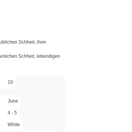
blichen Schheit, ihrer
wnlichen Schheit, lebendigen
10
June
4 - 5
White