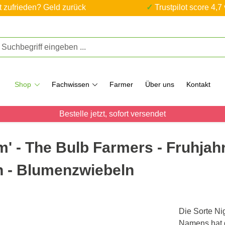
ht zufrieden? Geld zurück
✓ Trustpilot score 4,7
Shop
Fachwissen
Farmer
Über uns
Kontakt
Bestelle jetzt, sofort versendet
m' - The Bulb Farmers - Fruhjahr
ln - Blumenzwiebeln
Die Sorte Ni
Namens hat 