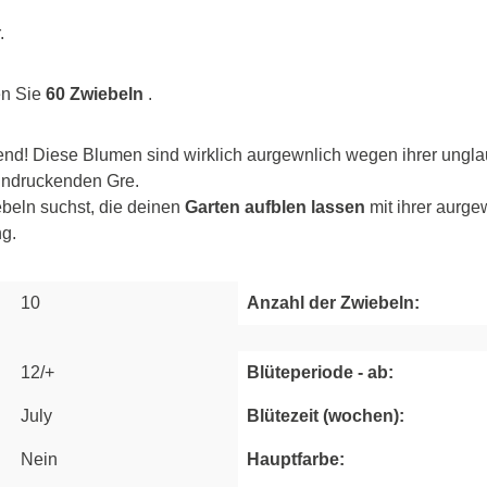
.
n Sie
60 Zwiebeln
.
nd! Diese Blumen sind wirklich aurgewnlich wegen ihrer unglau
indruckenden Gre.
beln suchst, die deinen
Garten aufblen lassen
mit ihrer aurge
ng.
10
Anzahl der Zwiebeln:
12/+
Blüteperiode - ab:
July
Blütezeit (wochen):
Nein
Hauptfarbe: