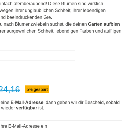
einfach atemberaubend! Diese Blumen sind wirklich
wegen ihrer unglaublichen Schheit, ihrer lebendigen
und beeindruckenden Gre.
du nach Blumenzwiebeln suchst, die deinen
Garten aufblen
hrer aurgewnlichen Schheit, lebendigen Farben und auffligen
.
t
24,16
s:
5% gespart
deine
E-Mail-Adresse
, dann geben wir dir Bescheid, sobald
l wieder
verfügbar
ist.