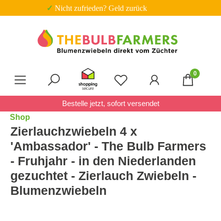
✓ Trustpilot score 4
Zum Hauptinhalt springen
0
Du hast 0 Produkte auf 
Bestelle jetzt, sofort versendet
Shop
Zierlauchzwiebeln 4 x
'Ambassador' - The Bulb Farmers
- Fruhjahr - in den Niederlanden
gezuchtet - Zierlauch Zwiebeln -
Blumenzwiebeln
Bildergalerie überspringen