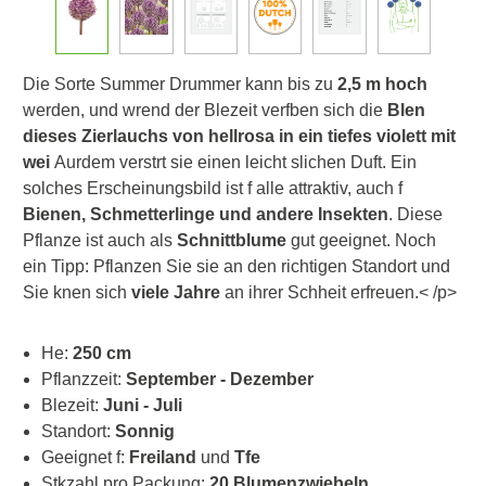
Die Sorte Summer Drummer kann bis zu
2,5 m hoch
werden, und wrend der Blezeit verfben sich die
Blen
dieses Zierlauchs von hellrosa in ein tiefes violett mit
wei
Aurdem verstrt sie einen leicht slichen Duft. Ein
solches Erscheinungsbild ist f alle attraktiv, auch f
Bienen, Schmetterlinge und andere Insekten
. Diese
Pflanze ist auch als
Schnittblume
gut geeignet. Noch
ein Tipp: Pflanzen Sie sie an den richtigen Standort und
Sie knen sich
viele Jahre
an ihrer Schheit erfreuen.< /p>
He:
250 cm
Pflanzzeit:
September - Dezember
Blezeit:
Juni - Juli
Standort:
Sonnig
Geeignet f:
Freiland
und
Tfe
Stkzahl pro Packung:
20 Blumenzwiebeln