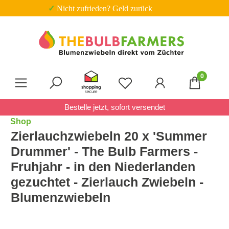
✓ Trustpi
Zum Hauptinhalt springen
0
Du hast 0 Produkte auf 
Bestelle jetzt, sofort versendet
Shop
Zierlauchzwiebeln 20 x 'Summer
Drummer' - The Bulb Farmers -
Fruhjahr - in den Niederlanden
gezuchtet - Zierlauch Zwiebeln -
Blumenzwiebeln
Bildergalerie überspringen