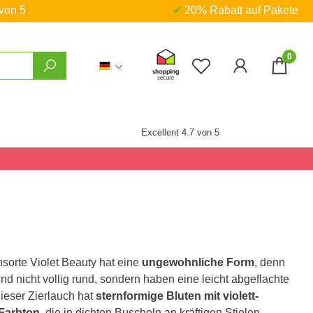
 von 5
✓ 20% Rabatt auf Pakete
0
Du hast 0 Produkte
Excellent 4.7 von 5
hsorte Violet Beauty hat eine
ungewohnliche Form
, denn
ind nicht vollig rund, sondern haben eine leicht abgeflachte
Dieser Zierlauch hat
sternformige Bluten mit violett-
Farbton
, die in dichten Buscheln an kräftigen Stielen