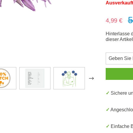
Ausverkauf
5
Verkaufsprei
4,99 €
Hinterlasse 
dieser Artike
✓ Sichere 
✓ Angeschl
✓ Einfache