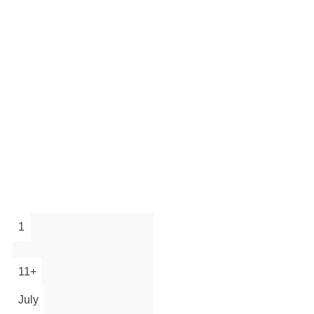
1
11+
July