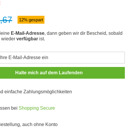
t
,67
s:
12% gespart
deine
E-Mail-Adresse
, dann geben wir dir Bescheid, sobald
l wieder
verfügbar
ist.
Halte mich auf dem Laufenden
und einfache Zahlungsmöglichkeiten
ossen bei
Shopping Secure
 Bestellung, auch ohne Konto