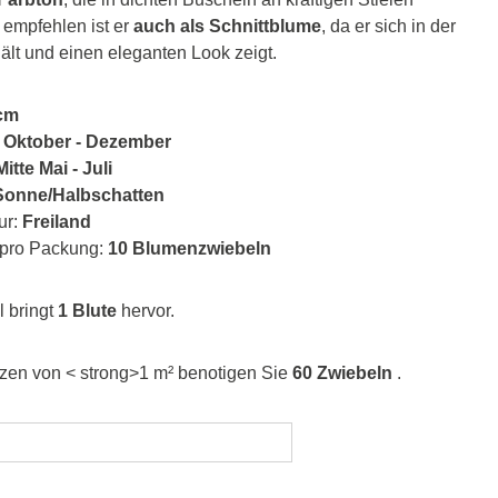
empfehlen ist er
auch als Schnittblume
, da er sich in der
ält und einen eleganten Look zeigt.
cm
:
Oktober - Dezember
Mitte Mai - Juli
Sonne/Halbschatten
ur:
Freiland
 pro Packung:
10 Blumenzwiebeln
 bringt
1 Blute
hervor.
zen von < strong>1 m² benotigen Sie
60 Zwiebeln
.