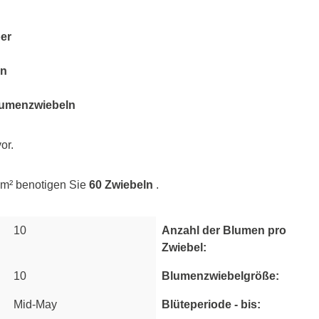
er
en
umenzwiebeln
or.
 m² benotigen Sie
60 Zwiebeln
.
10
Anzahl der Blumen pro
Zwiebel:
10
Blumenzwiebelgröße:
Mid-May
Blüteperiode - bis: