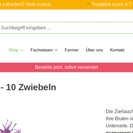
ht zufrieden? Geld zurück
✓ Trustpilot score 4,7
Shop
Fachwissen
Farmer
Über uns
Kontakt
Bestelle jetzt, sofort versendet
a - 10 Zwiebeln
Die Zierlauc
ihre Bluten s
Unterseite. 
purpurnem 