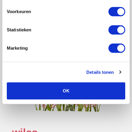
erhalten Sie sofort
10% Rabatt
.
Voorkeuren
Statistieken
Ja, das will ich
Marketing
Details tonen
OK