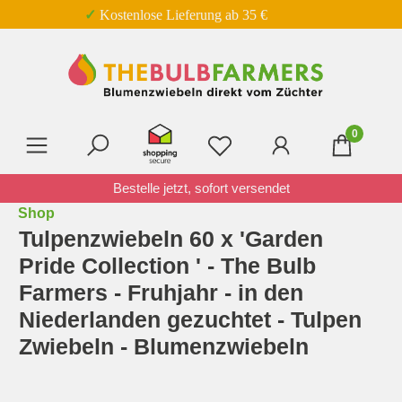
✓ Kostenlose Lieferung ab 35 €
Zum Hauptinhalt springen
0
Du hast 0 Produkte auf 
Bestelle jetzt, sofort versendet
Shop
Tulpenzwiebeln 60 x 'Garden
Pride Collection ' - The Bulb
Farmers - Fruhjahr - in den
Niederlanden gezuchtet - Tulpen
Zwiebeln - Blumenzwiebeln
Bildergalerie überspringen