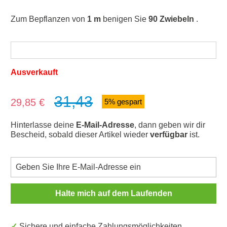
Zum Bepflanzen von
1 m
benigen Sie
90 Zwiebeln
.
Ausverkauft
31,43
Verkaufspreis:
29,85 €
5% gespart
Hinterlasse deine
E-Mail-Adresse
, dann geben wir dir
Bescheid, sobald dieser Artikel wieder
verfügbar
ist.
Halte mich auf dem Laufenden
✓ Sichere und einfache Zahlungsmöglichkeiten