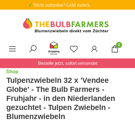
✓ Nicht zufrieden? Geld zurück
Zum Hauptinhalt springen
0
Du hast 0 Produkte auf 
Bestelle jetzt, sofort versendet
Shop
Tulpenzwiebeln 32 x 'Vendee
Globe' - The Bulb Farmers -
Fruhjahr - in den Niederlanden
gezuchtet - Tulpen Zwiebeln -
Blumenzwiebeln
Bildergalerie überspringen