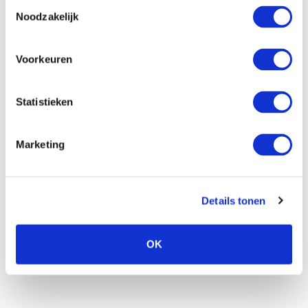
Toestemmingsselectie
Noodzakelijk
Voorkeuren
Statistieken
wilco
Marketing
Die Tulpen von Wilco sind nicht nur sehr
beeindruckend, sondern auch von höchster
Qualität.
Details tonen
Wilcos Familienbetrieb sorgt übrigens nicht nur für
OK
prächtige Tulpen, sondern auch für die Krokusse im
Frühjahr!