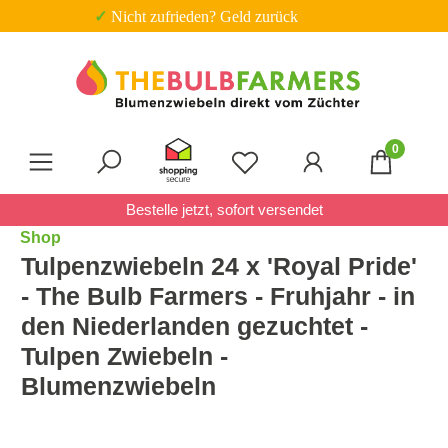
✓ Nicht zufrieden? Geld zurück
Zum Hauptinhalt springen
0
Du hast 0 Produkte auf 
Bestelle jetzt, sofort versendet
Shop
Tulpenzwiebeln 24 x 'Royal Pride'
- The Bulb Farmers - Fruhjahr - in
den Niederlanden gezuchtet -
Tulpen Zwiebeln -
Blumenzwiebeln
Bildergalerie überspringen