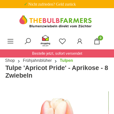
ck
✓ 
Zum Hauptinhalt springen
0
Du hast 0 Produkte auf 
Bestelle jetzt, sofort versendet
Shop
Frühjahrsblüher
Tulpen
Tulpe 'Apricot Pride' - Aprikose - 8
Zwiebeln
Bildergalerie überspringen