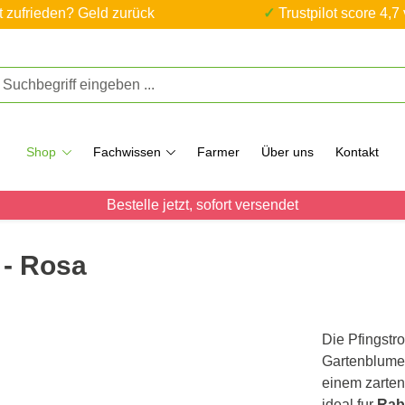
ht zufrieden? Geld zurück
✓ Trustpilot score 4,7
Shop
Fachwissen
Farmer
Über uns
Kontakt
Bestelle jetzt, sofort versendet
 - Rosa
Die Pfingstro
Gartenblume,
einem zarten
ideal fur
Rab