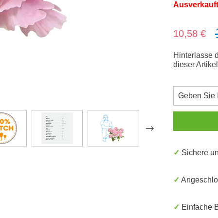
Ausverkauf
Verkaufsprei
10,58 €
Hinterlasse 
dieser Artike
✓ Sichere 
✓ Angeschl
✓ Einfache