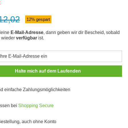
t
12,02
s:
12% gespart
deine
E-Mail-Adresse
, dann geben wir dir Bescheid, sobald
l wieder
verfügbar
ist.
Halte mich auf dem Laufenden
und einfache Zahlungsmöglichkeiten
ossen bei
Shopping Secure
 Bestellung, auch ohne Konto