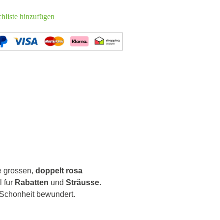
hliste hinzufügen
e grossen,
doppelt rosa
l fur
Rabatten
und
Sträusse
.
e Schonheit bewundert.