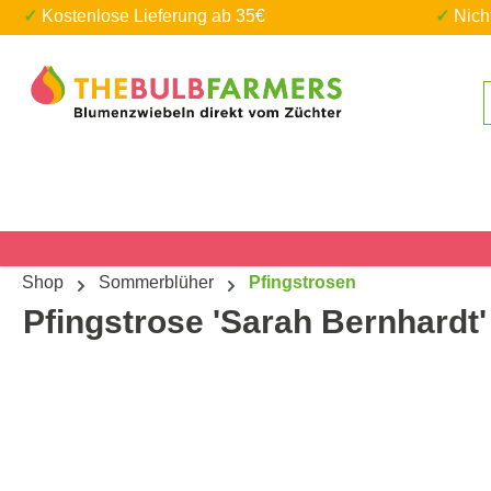
✓ Kostenlose Lieferung ab 35€
✓ Nic
um Hauptinhalt springen
Zur Suche springen
Shop
Sommerblüher
Pfingstrosen
Pfingstrose 'Sarah Bernhardt'
Bildergalerie überspringen