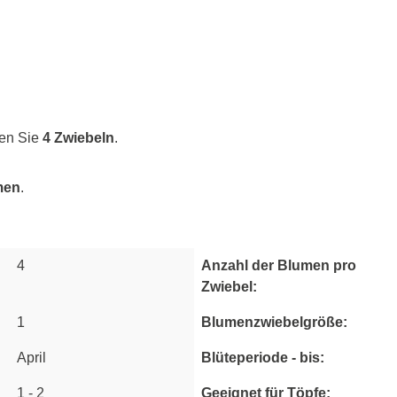
gen Sie
4 Zwiebeln
.
men
.
4
Anzahl der Blumen pro
Zwiebel:
1
Blumenzwiebelgröße:
Newsletter
April
Blüteperiode - bis:
age hier deine E-Mail-Adresse ein und erhalte
10% Willkommensrabat
1 - 2
Geeignet für Töpfe:
rhalte eine ordentliche Portion Inspiration und Tipps von unseren Bauer