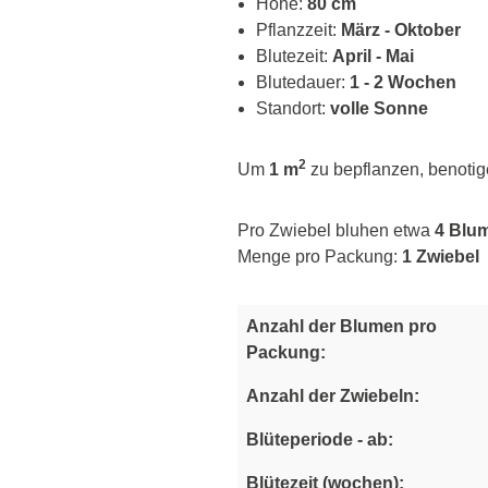
Hohe:
80 cm
Pflanzzeit:
März - Oktober
Blutezeit:
April - Mai
Blutedauer:
1 - 2 Wochen
Standort:
volle Sonne
2
Um
1 m
zu bepflanzen, benoti
Pro Zwiebel bluhen etwa
4 Blu
Menge pro Packung:
1 Zwiebel
Anzahl der Blumen pro
Packung:
Anzahl der Zwiebeln:
Blüteperiode - ab:
Tr
Blütezeit (wochen):
E