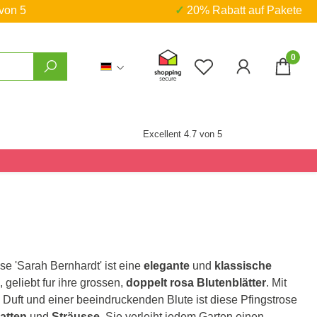
 von 5
✓ 20% Rabatt auf Pakete
0
Du hast 0 Produkte
Excellent 4.7 von 5
se 'Sarah Bernhardt' ist eine
elegante
und
klassische
 geliebt fur ihre grossen,
doppelt rosa Blutenblätter
. Mit
 Duft und einer beeindruckenden Blute ist diese Pfingstrose
atten
und
Sträusse
. Sie verleiht jedem Garten einen