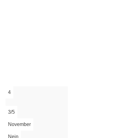
4
3/5
November
t.
Nein
n.