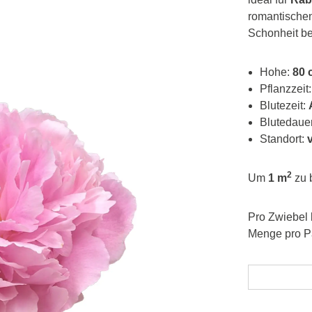
romantische
Schonheit b
Hohe:
80 
Pflanzzeit
Blutezeit:
Blutedaue
Standort:
2
Um
1 m
zu 
Pro Zwiebel
Menge pro 