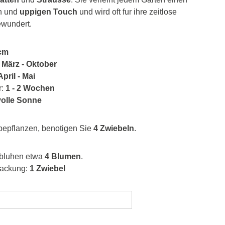
n und
uppigen Touch
und wird oft fur ihre zeitlose
ewundert.
cm
:
März - Oktober
April - Mai
r:
1 - 2 Wochen
volle Sonne
bepflanzen, benotigen Sie
4 Zwiebeln
.
 bluhen etwa
4 Blumen
.
Packung:
1 Zwiebel