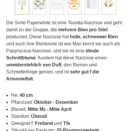
Die Sorte Paperwhite ist eine Tazetta-Narzisse und geht
damit zu der Gruppe, die
mehrere Blen pro Stiel
produziert. Diese Narzisse hat
helle, schneewei Blen
und auch ihre Blenkrone ist wei Man kennt sie auch als
Papyraceus-Narzisse, und sie ist eine
ideale
Schnittblume
. Aurdem hat diese Narzisse einen
unwiderstehlich sen Duft
, den Bienen und
Schmetterlinge genien, und ist
sehr gut f die
Artenvielfalt
.
He:
40 cm
Pflanzzeit:
Oktober - Dezember
Blezeit:
Mitte Mz - Mitte April
Standort:
Überall
Geeignet f:
Freiland
und
Tfe
Stkzahl pro Packung:
20 Blumenzwiebeln