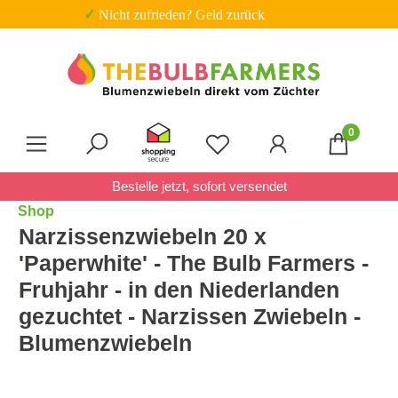
✓ Nicht zufrieden? Geld zurück
Zum Hauptinhalt springen
0
Du hast 0 Produkte auf 
Bestelle jetzt, sofort versendet
Shop
Narzissenzwiebeln 20 x
'Paperwhite' - The Bulb Farmers -
Fruhjahr - in den Niederlanden
gezuchtet - Narzissen Zwiebeln -
Blumenzwiebeln
Bildergalerie überspringen