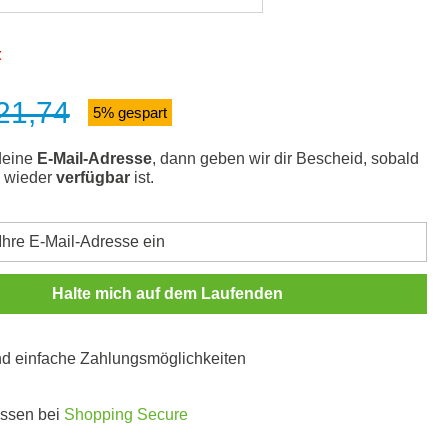
t
21,74
s:
5% gespart
deine
E-Mail-Adresse
, dann geben wir dir Bescheid, sobald
l wieder
verfügbar
ist.
Halte mich auf dem Laufenden
und einfache Zahlungsmöglichkeiten
ossen bei
Shopping Secure