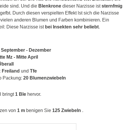
Seide sind. Und die
Blenkrone
dieser Narzisse ist
sternfmig
gefbt. Durch diesen verspielten Effekt lst sich die Narzisse
t vielen anderen Blumen und Farben kombinieren. Ein
eil: Diese Narzisse ist
bei Insekten sehr beliebt
.
:
September - Dezember
te Mz - Mitte April
berall
:
Freiland
und
Tfe
ro Packung:
20 Blumenzwiebeln
 bringt
1 Ble
hervor.
nzen von
1 m
benigen Sie
125 Zwiebeln
.