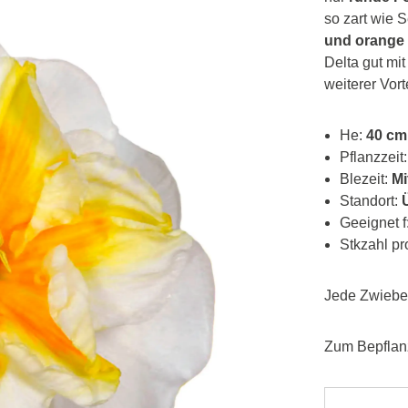
so zart wie 
und orange
Delta gut mi
weiterer Vort
He:
40 cm
Pflanzzeit
Blezeit:
Mit
Standort:
Ü
Geeignet f
Stkzahl p
Jede Zwiebel
Zum Bepfla