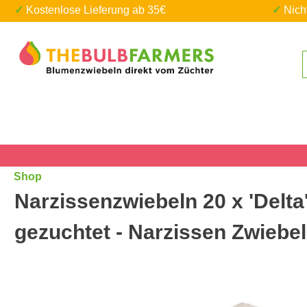
✓ Kostenlose Lieferung ab 35€
✓ Nic
um Hauptinhalt springen
Zur Suche springen
Shop
Narzissenzwiebeln 20 x 'Delta
gezuchtet - Narzissen Zwiebe
Bildergalerie überspringen