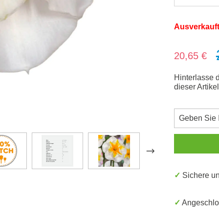
Ausverkauf
Verkaufsprei
20,65 €
Hinterlasse 
dieser Artike
✓ Sichere 
✓ Angeschl