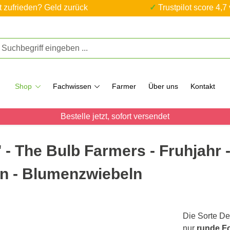
ht zufrieden? Geld zurück
✓ Trustpilot score 4,7
Shop
Fachwissen
Farmer
Über uns
Kontakt
Bestelle jetzt, sofort versendet
' - The Bulb Farmers - Fruhjahr 
ln - Blumenzwiebeln
Die Sorte Del
nur
runde F