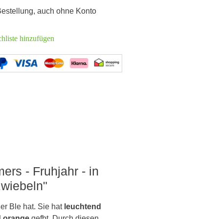
 Bestellung, auch ohne Konto
hliste hinzufügen
ers - Fruhjahr - in
zwiebeln"
er Ble hat. Sie hat
leuchtend
d orange
gefbt. Durch diesen