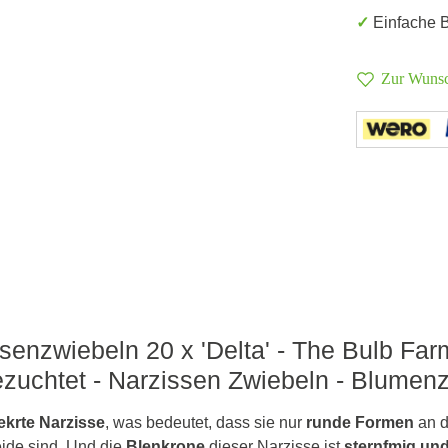
✓ Einfache
Zur Wunsc
senzwiebeln 20 x 'Delta' - The Bulb Farm
zuchtet - Narzissen Zwiebeln - Blumen
ekrte Narzisse
, was bedeutet, dass sie nur
runde Formen
an d
Seide sind. Und die
Blenkrone
dieser Narzisse ist
sternfmig un