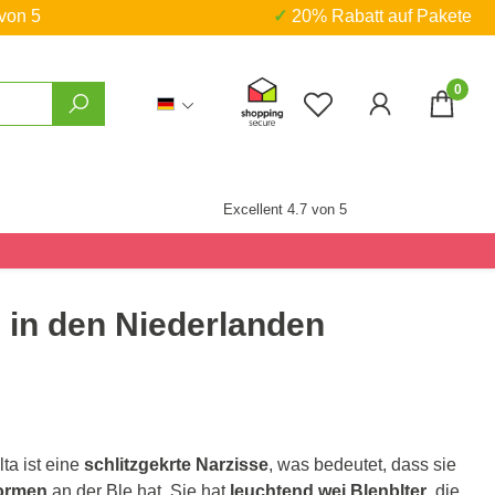
 von 5
✓ 20% Rabatt auf Pakete
0
Du hast 0 Produkte
Excellent 4.7 von 5
- in den Niederlanden
ta ist eine
schlitzgekrte Narzisse
, was bedeutet, dass sie
ormen
an der Ble hat. Sie hat
leuchtend wei Blenblter
, die