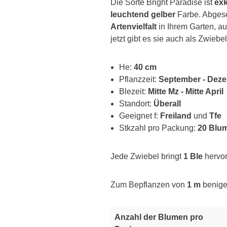
Die Sorte Bright Paradise ist
exk
leuchtend gelber
Farbe. Abgeseh
Artenvielfalt
in Ihrem Garten, a
jetzt gibt es sie auch als Zwiebel
He:
40 cm
Pflanzzeit:
September - Dez
Blezeit:
Mitte Mz - Mitte April
Standort:
Überall
Geeignet f:
Freiland
und
Tfe
Stkzahl pro Packung:
20 Blu
Jede Zwiebel bringt
1 Ble
hervor
Zum Bepflanzen von
1 m
benige
Anzahl der Blumen pro
Tr
E