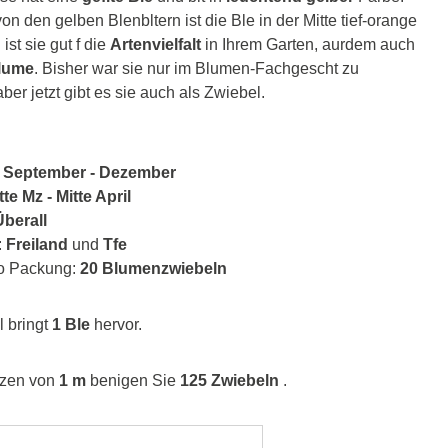
 den gelben Blenbltern ist die Ble in der Mitte tief-orange
 ist sie gut f die
Artenvielfalt
in Ihrem Garten, aurdem auch
blume
. Bisher war sie nur im Blumen-Fachgescht zu
er jetzt gibt es sie auch als Zwiebel.
:
September - Dezember
te Mz - Mitte April
berall
:
Freiland
und
Tfe
ro Packung:
20 Blumenzwiebeln
 bringt
1 Ble
hervor.
nzen von
1 m
benigen Sie
125 Zwiebeln
.