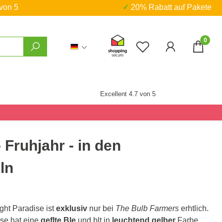
 von 5
✓ 20% Rabatt auf Pakete
0
Du hast 0 Produkte
Excellent 4.7 von 5
 Fruhjahr - in den
ln
ght Paradise ist
exklusiv
nur bei
The Bulb Farmers
erhtlich.
se hat eine
geflte Ble
und blt in
leuchtend gelber
Farbe.