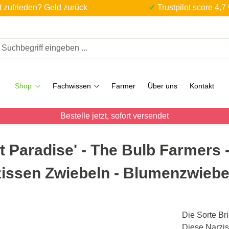
ht zufrieden? Geld zurück
✓ Trustpilot score 4,7
Shop
Fachwissen
Farmer
Über uns
Kontakt
Bestelle jetzt, sofort versendet
 Paradise' - The Bulb Farmers -
zissen Zwiebeln - Blumenzwiebe
Die Sorte Bri
Diese Narzis