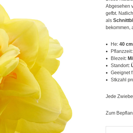
Abgesehen von
gefbt. Natlich
als
Schnitt
bekommen, ab
He:
40 cm
Pflanzzeit
Blezeit:
Mit
Standort:
Ü
Geeignet f
Stkzahl p
Jede Zwiebel
Zum Bepfla