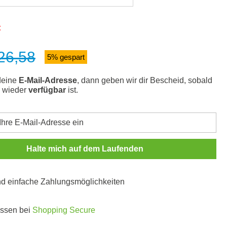
t
26,58
s:
5% gespart
deine
E-Mail-Adresse
, dann geben wir dir Bescheid, sobald
l wieder
verfügbar
ist.
Halte mich auf dem Laufenden
und einfache Zahlungsmöglichkeiten
ossen bei
Shopping Secure