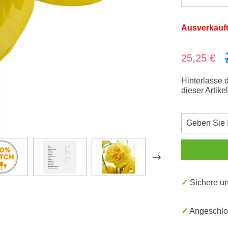
Ausverkauf
Verkaufsprei
25,25 €
Hinterlasse 
dieser Artike
✓ Sichere 
✓ Angeschl