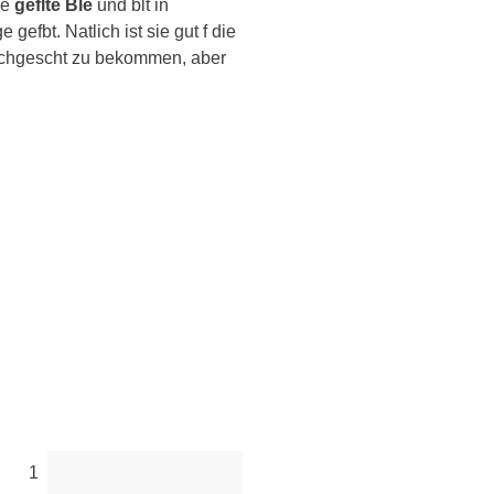
ne
geflte Ble
und blt in
gefbt. Natlich ist sie gut f die
achgescht zu bekommen, aber
1
t.
n.