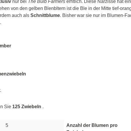
lusiv
nur bei
The Bulb Farmers
erhtlich. Diese Narzisse hat ei
en von den gelben Blenbltern ist die Ble in der Mitte tief-orange 
urdem auch als
Schnittblume
. Bisher war sie nur im Blumen-F
.
ember
menzwiebeln
.
n Sie
125 Zwiebeln
.
Newsletter
5
Anzahl der Blumen pro
age hier deine E-Mail-Adresse ein und erhalte
10% Willkommensrabat
rhalte eine ordentliche Portion Inspiration und Tipps von unseren Bauer