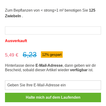
Zum Bepflanzen von < strong>1 m² benotigen Sie
125
Zwiebeln
.
Ausverkauft
6,23
Verkaufspreis:
5,49 €
12% gespart
Hinterlasse deine
E-Mail-Adresse
, dann geben wir dir
Bescheid, sobald dieser Artikel wieder
verfügbar
ist.
Halte mich auf dem Laufenden