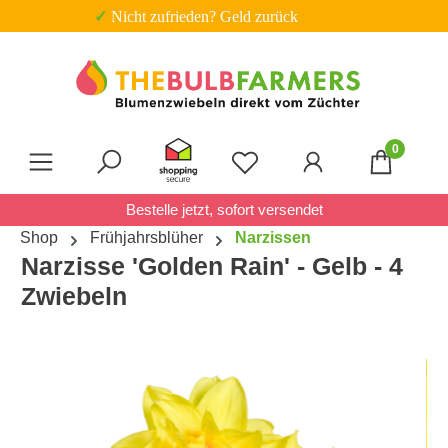
✓ Nicht zufrieden? Geld zurück
Zum Hauptinhalt springen
0
Du hast 0 Produkte auf 
Bestelle jetzt, sofort versendet
Shop
Frühjahrsblüher
Narzissen
Narzisse 'Golden Rain' - Gelb - 4
Zwiebeln
Bildergalerie überspringen