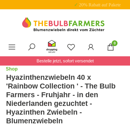
✓ 20% Rabatt auf Pakete
Zum Hauptinhalt springen
0
Du hast 0 Produkte auf 
Bestelle jetzt, sofort versendet
Shop
Hyazinthenzwiebeln 40 x
'Rainbow Collection ' - The Bulb
Farmers - Fruhjahr - in den
Niederlanden gezuchtet -
Hyazinthen Zwiebeln -
Blumenzwiebeln