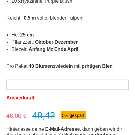
10 x
Hyazinthe 'Purple Blush'
Reicht f
0,5 m
voller blender Tulpen!
He:
25 cm
Pflanzzeit:
Oktober Dezember
Blezeit:
Anfang Mz Ende April
Pro Paket
40 Blumenzwiedeln
mit
prhtigen Blen
Ausverkauft
48,42
Verkaufspreis:
46,00 €
5% gespart
Hinterlasse deine
E-Mail-Adresse
, dann geben wir dir
Bescheid, sobald dieser Artikel wieder
verfügbar
ist.