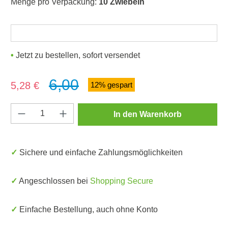
Menge pro Verpackung:
10 Zwiebeln
Jetzt zu bestellen, sofort versendet
6,00
Verkaufspreis:
5,28 €
12% gespart
Produkt Anzahl: Gib den gewünschten Wert e
In den Warenkorb
✓ Sichere und einfache Zahlungsmöglichkeiten
✓ Angeschlossen bei
Shopping Secure
✓ Einfache Bestellung, auch ohne Konto