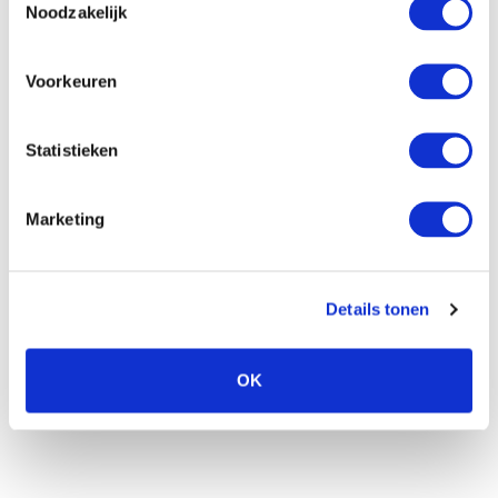
Noodzakelijk
piet
Voorkeuren
Der Spezialist für den Anbau von Mini-Gladiolen.
Statistieken
Die Knollen von Piet werden sorgfältig aufbewahrt
und optimal behandelt. In Verbindung mit seinem
Marketing
Wissen und seiner 40-jährigen Erfahrung sorgt das
für die schönsten Gladiolen in allerbester Qualität.
Details tonen
„Gladiolen sind eine farbenfrohe Investition für den
Garten!“
OK