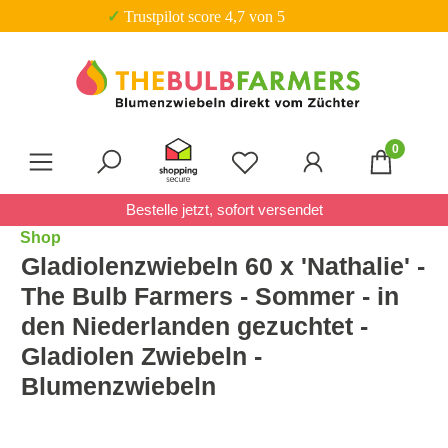
✓ 20% Rabatt auf 
Zum Hauptinhalt springen
0
Du hast 0 Produkte auf 
Bestelle jetzt, sofort versendet
Shop
Gladiolenzwiebeln 60 x 'Nathalie' -
The Bulb Farmers - Sommer - in
den Niederlanden gezuchtet -
Gladiolen Zwiebeln -
Blumenzwiebeln
Bildergalerie überspringen