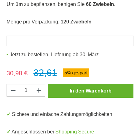
Um
1m
zu bepflanzen, benigen Sie
60 Zwiebeln
.
Menge pro Verpackung:
120 Zwiebeln
Jetzt zu bestellen, Lieferung ab 30. März
32,61
Verkaufspreis:
30,98 €
5% gespart
Produkt Anzahl: Gib den gewünschten Wert e
In den Warenkorb
✓ Sichere und einfache Zahlungsmöglichkeiten
✓ Angeschlossen bei
Shopping Secure