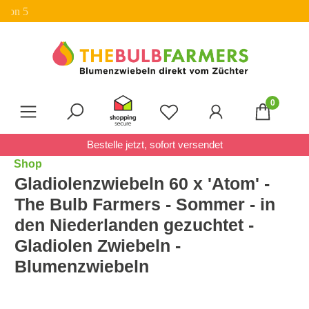
✓ 20% Rabatt auf Pakete
Zum Hauptinhalt springen
0
Du hast 0 Produkte auf 
Bestelle jetzt, sofort versendet
Shop
Gladiolenzwiebeln 60 x 'Atom' -
The Bulb Farmers - Sommer - in
den Niederlanden gezuchtet -
Gladiolen Zwiebeln -
Blumenzwiebeln
Bildergalerie überspringen