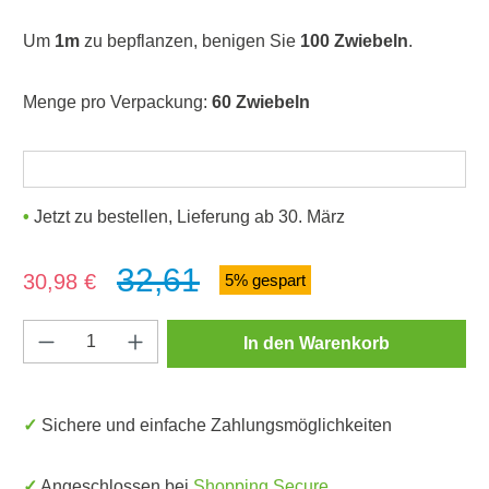
Um
1m
zu bepflanzen, benigen Sie
100 Zwiebeln
.
Menge pro Verpackung:
60 Zwiebeln
Jetzt zu bestellen, Lieferung ab 30. März
32,61
Verkaufspreis:
30,98 €
5% gespart
Produkt Anzahl: Gib den gewünschten Wert e
In den Warenkorb
✓ Sichere und einfache Zahlungsmöglichkeiten
✓ Angeschlossen bei
Shopping Secure