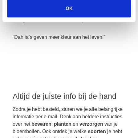
OK
Vanuit zijn kwekerij in het hart van de bollenstreek
brengt
Peter
de natuur dichter bij de mens.
“Dahlia’s geven meer kleur aan het leven!”
Altijd de juiste info bij de hand
Zodra je hebt besteld, sturen we je alle belangrijke
informatie per e-mail. Denk aan heldere instructies
over het
bewaren
,
planten
en
verzorgen
van je
bloembollen. Ook ontdek je welke
soorten
je hebt