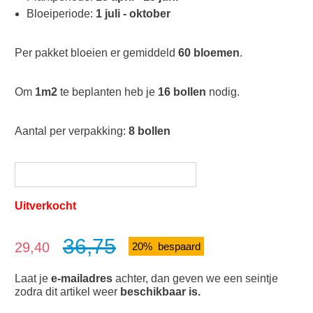
Bloeiperiode:
1 juli - oktober
Per pakket bloeien er gemiddeld
60 bloemen
.
Om
1m2
te beplanten heb je
16 bollen
nodig.
Aantal per verpakking:
8 bollen
Uitverkocht
36,75
Verkoopprijs:
29,40
20% bespaard
Laat je
e-mailadres
achter, dan geven we een seintje
zodra dit artikel weer
beschikbaar is.