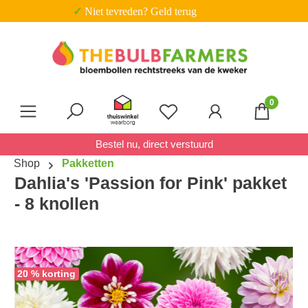
✓ Niet tevreden? Geld terug
Ga naar de hoofdinhoud
0
Je hebt 0 items op je verl
Bestel nu, direct verstuurd
Shop
Pakketten
Dahlia's 'Passion for Pink' pakket
- 8 knollen
Afbeeldingengalerij overslaan
20 % korting