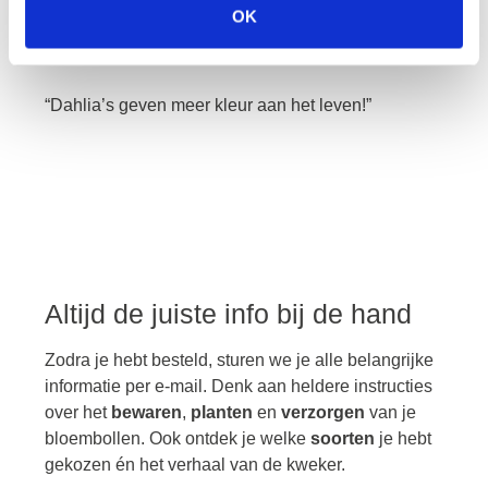
OK
Vanuit zijn kwekerij in het hart van de bollenstreek
brengt
Peter
de natuur dichter bij de mens.
“Dahlia’s geven meer kleur aan het leven!”
Altijd de juiste info bij de hand
Zodra je hebt besteld, sturen we je alle belangrijke
informatie per e-mail. Denk aan heldere instructies
over het
bewaren
,
planten
en
verzorgen
van je
bloembollen. Ook ontdek je welke
soorten
je hebt
gekozen én het verhaal van de kweker.