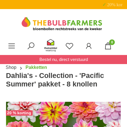
✓ 20% korting op pakketten
Ga naar de hoofdinhoud
0
Je hebt 0 items op je verl
Bestel nu, direct verstuurd
Shop
Pakketten
Dahlia's - Collection - 'Pacific
Summer' pakket - 8 knollen
Afbeeldingengalerij overslaan
20 % korting