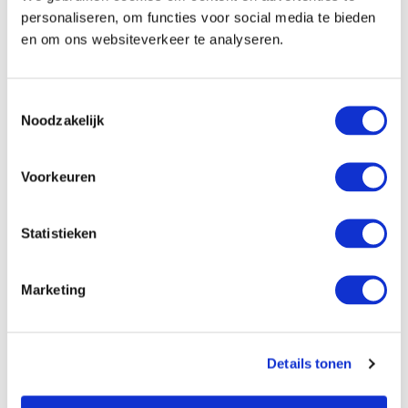
personaliseren, om functies voor social media te bieden
en om ons websiteverkeer te analyseren.
Toestemmingsselectie
Nieuwsbrief
Noodzakelijk
10%
Schrijf je in en krijg direct
korting
.
Voorkeuren
Statistieken
peter
Ja, dat wil ik
Marketing
De kleurrijke dahlia’s van Peter staan bekend om
hun hoge kwaliteit. De dahlia’s uit zijn assortiment
zijn zeer uiteenlopend en betreffen de meest
Details tonen
exclusieve soorten.