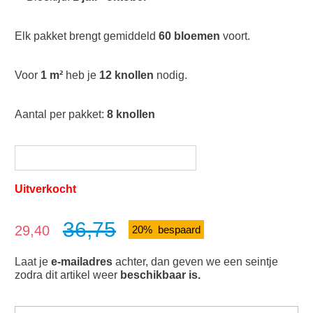
Elk pakket brengt gemiddeld
60 bloemen
voort.
Voor
1 m²
heb je
12 knollen
nodig.
Aantal per pakket:
8 knollen
Uitverkocht
36,75
Verkoopprijs:
29,40
20% bespaard
Laat je
e-mailadres
achter, dan geven we een seintje
zodra dit artikel weer
beschikbaar is.