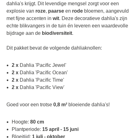
dahlia's krijgt. Dit levendige mengsel zorgt voor een
explosie van
roze
,
paarse
en
rode
bloemen, aangevuld
met fijne accenten in
wit
. Deze decoratieve dahlia's zijn
echte blikvangers in de tuin én leveren een waardevolle
bijdrage aan de
biodiversiteit
.
Dit pakket bevat de volgende dahliaknollen:
2 x
Dahlia 'Pacific Jewel'
2 x
Dahlia 'Pacific Ocean'
2 x
Dahlia 'Pacific Time'
2 x
Dahlia 'Pacific View'
Goed voor een trotse
0,8 m²
bloeiende dahlia's!
Hoogte:
80 cm
Plantperiode:
15 april - 15 juni
Bloeitijd:
1 juli - oktober