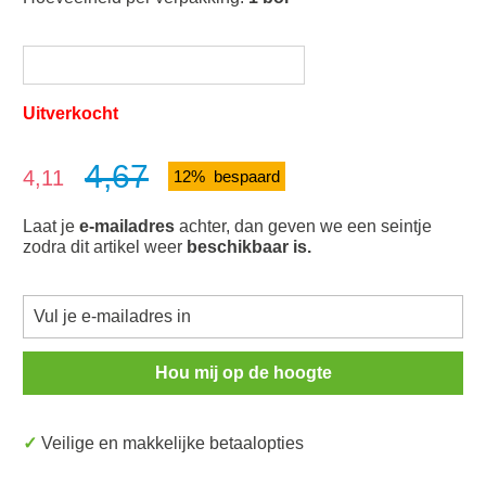
Uitverkocht
4,67
Verkoopprijs:
4,11
12% bespaard
Laat je
e-mailadres
achter, dan geven we een seintje
zodra dit artikel weer
beschikbaar is.
Hou mij op de hoogte
✓ Veilige en makkelijke betaalopties