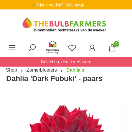
✓ Niet tevreden? Geld terug
Ga naar de hoofdinhoud
0
Je hebt 0 items op je verl
Bestel nu, direct verstuurd
Shop
Zomerbloeiers
Dahlia's
Dahlia 'Dark Fubuki' - paars
Afbeeldingengalerij overslaan