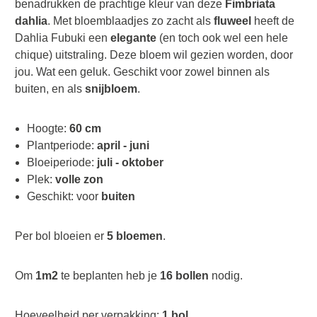
benadrukken de prachtige kleur van deze
Fimbriata
dahlia
. Met bloemblaadjes zo zacht als
fluweel
heeft de
Dahlia Fubuki een
elegante
(en toch ook wel een hele
chique) uitstraling. Deze bloem wil gezien worden, door
jou. Wat een geluk. Geschikt voor zowel binnen als
buiten, en als
snijbloem
.
Hoogte:
60 cm
Plantperiode:
april - juni
Bloeiperiode:
juli - oktober
Plek:
volle zon
Geschikt: voor
buiten
Per bol bloeien er
5 bloemen
.
Om
1m2
te beplanten heb je
16 bollen
nodig.
Hoeveelheid per verpakking:
1 bol