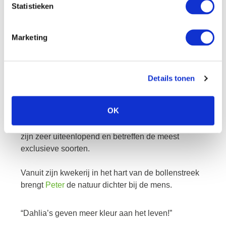
Statistieken
Ja, dat wil ik
Marketing
peter
Details tonen
OK
De kleurrijke dahlia’s van Peter staan bekend om
hun hoge kwaliteit. De dahlia’s uit zijn assortiment
zijn zeer uiteenlopend en betreffen de meest
exclusieve soorten.
Vanuit zijn kwekerij in het hart van de bollenstreek
brengt
Peter
de natuur dichter bij de mens.
“Dahlia’s geven meer kleur aan het leven!”