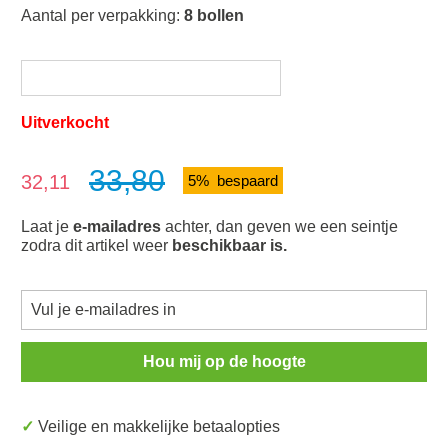
Aantal per verpakking:
8 bollen
Uitverkocht
33,80
Verkoopprijs:
32,11
5% bespaard
Laat je
e-mailadres
achter, dan geven we een seintje
zodra dit artikel weer
beschikbaar is.
Hou mij op de hoogte
✓ Veilige en makkelijke betaalopties