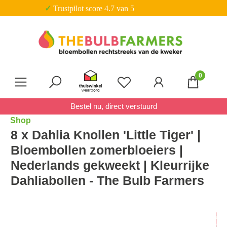
✓ 20% korting op pakketten
Ga naar de hoofdinhoud
0
Je hebt 0 items op je verl
Bestel nu, direct verstuurd
Shop
8 x Dahlia Knollen 'Little Tiger' |
Bloembollen zomerbloeiers |
Nederlands gekweekt | Kleurrijke
Dahliabollen - The Bulb Farmers
Afbeeldingengalerij overslaan