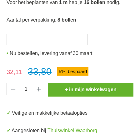
Voor het beplanten van
1 m
heb je
16 bollen
nodig.
Aantal per verpakking:
8 bollen
Nu bestellen, levering vanaf 30 maart
33,80
Verkoopprijs:
32,11
5% bespaard
Producthoeveelheid: Voer de gewenste hoeve
+ in mijn winkelwagen
✓ Veilige en makkelijke betaalopties
✓ Aangesloten bij
Thuiswinkel Waarborg