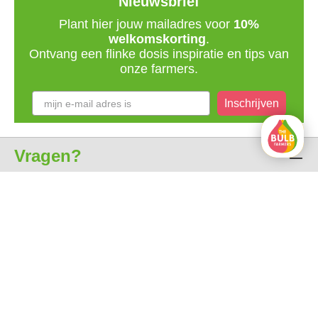
Nieuwsbrief
Plant hier jouw mailadres voor
10%
welkomskorting
.
Ontvang een flinke dosis inspiratie en tips van
onze farmers.
Inschrijven
Vragen?
Klantenservice
Over ons
Alle prijzen zijn incl. btw
gratis levering vanaf € 35