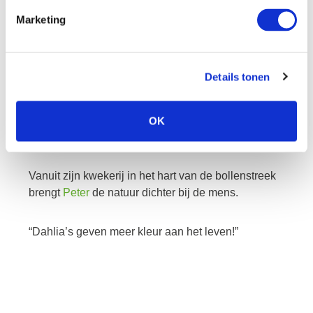
Marketing
peter
Details tonen
De kleurrijke dahlia’s van Peter staan bekend om
hun hoge kwaliteit. De dahlia’s uit zijn assortiment
OK
zijn zeer uiteenlopend en betreffen de meest
exclusieve soorten.
Vanuit zijn kwekerij in het hart van de bollenstreek
brengt
Peter
de natuur dichter bij de mens.
“Dahlia’s geven meer kleur aan het leven!”