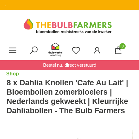
✓ 20% korting op pakketten
Ga naar de hoofdinhoud
0
Je hebt 0 items op je verl
Bestel nu, direct verstuurd
Shop
8 x Dahlia Knollen 'Cafe Au Lait' |
Bloembollen zomerbloeiers |
Nederlands gekweekt | Kleurrijke
Dahliabollen - The Bulb Farmers
Afbeeldingengalerij overslaan