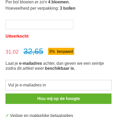
Per bol bloeien er zo'n
4 bloemen
.
Hoeveelheid per verpakking:
3 bollen
Uitverkocht
32,65
Verkoopprijs:
31,02
5% bespaard
Laat je
e-mailadres
achter, dan geven we een seintje
zodra dit artikel weer
beschikbaar is.
Hou mij op de hoogte
✓ Veilige en makkelijke betaalopties