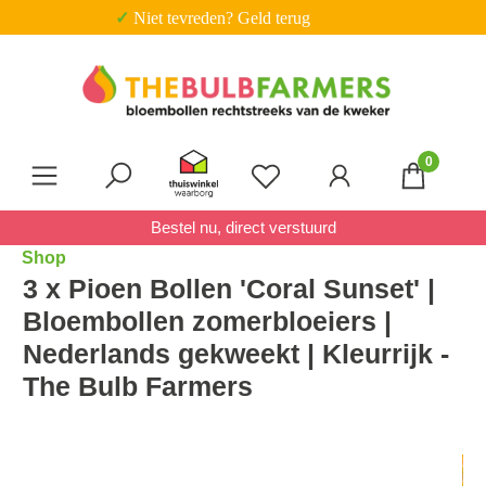
✓ Niet tevreden? Geld terug
Ga naar de hoofdinhoud
0
Je hebt 0 items op je verl
Bestel nu, direct verstuurd
Shop
3 x Pioen Bollen 'Coral Sunset' |
Bloembollen zomerbloeiers |
Nederlands gekweekt | Kleurrijk -
The Bulb Farmers
Afbeeldingengalerij overslaan