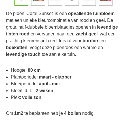
De pioen 'Coral Sunset' is een
opvallende tuinbloem
met een unieke kleurcombinatie van rood en geel. De
grote, half-dubbele bloemblaadjes openen in l
evendige
tinten
rood
en vervagen naar een
zacht geel
, wat een
prachtig kleurenspel crert. Ideaal voor
borders
en
boeketten
, voegt deze pioenroos een warme en
levendige touch
toe aan elke tuin.
Hoogte:
80 cm
Plantperiode:
maart - oktober
Bloeiperiode:
april - mei
Bloeitijd:
1 - 2 weken
Plek:
volle zon
Om
1m2
te beplanten heb je
4 bollen
nodig.