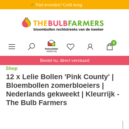
✓ Niet tevreden? Geld terug
Ga naar de hoofdinhoud
0
Je hebt 0 items op je verl
Bestel nu, direct verstuurd
Shop
12 x Lelie Bollen 'Pink County' |
Bloembollen zomerbloeiers |
Nederlands gekweekt | Kleurrijk -
The Bulb Farmers
Afbeeldingengalerij overslaan