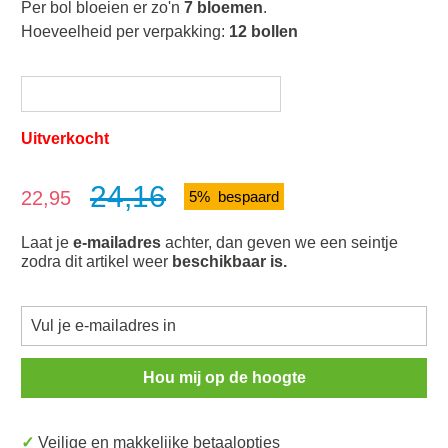
Per bol bloeien er zo'n
7 bloemen
.
Hoeveelheid per verpakking:
12 bollen
Uitverkocht
24,16
Verkoopprijs:
22,95
5% bespaard
Laat je
e-mailadres
achter, dan geven we een seintje
zodra dit artikel weer
beschikbaar is.
Hou mij op de hoogte
✓ Veilige en makkelijke betaalopties